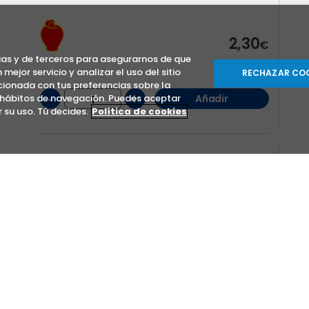
2,30
€
as y de terceros para asegurarnos de que
ejor servicio y analizar el uso del sitio
RECHAZAR CO
ionada con tus preferencias sobre la
-
+
s hábitos de navegación. Puedes aceptar
Añadir
 su uso. Tú decides.
Política de cookies
0