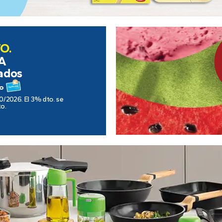
O.
A
zados
o
0/2026. El 3% dto. se
to.