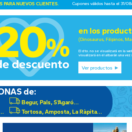
 PARA NUEVOS CLIENTES.
Cupones válidos hasta el 31/08
en los produc
(Dinosaurus, Filipinos, Ma
El dto. no se visualizará en la w
visualizará en el albarán una vez
Ver productos
ONAS de:
Begur, Pals, S'Agaró…
s…
Tortosa, Amposta, La Ràpita…