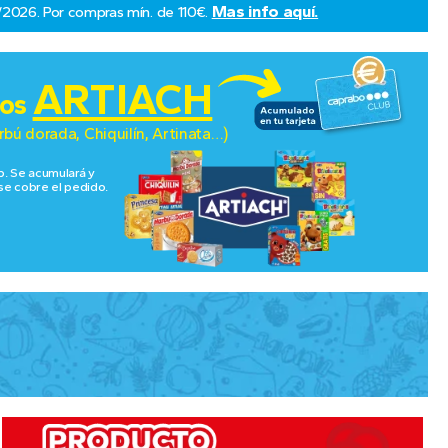
Mas info aquí.
/2026. Por compras mín. de 110€.
ARTIACH
tos
rbú dorada, Chiquilín, Artinata…)
eb. Se acumulará y
 se cobre el pedido.