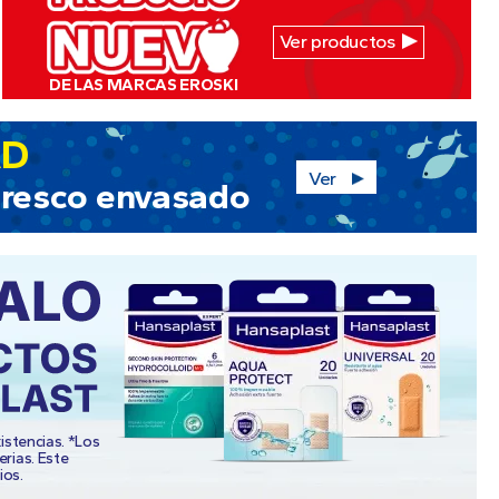
Ver productos
DE LAS MARCAS EROSKI
AD
Ver
fresco
envasado
istencias. *Los
erias. Este
ios.