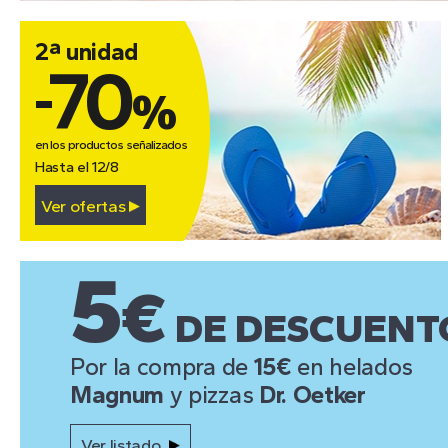
2ª unidad
70
-
%
en los productos señalizados
Hasta el 12/8
Ver ofertas
5
€
DE DESCUENT
Por la compra de
15€
en helados
Magnum
y pizzas
Dr. Oetker
Ver listado