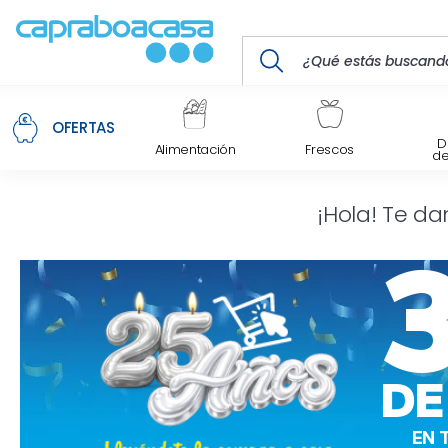
OFERTAS
D
Alimentación
Frescos
d
¡Hola! Te da
DE
EN 