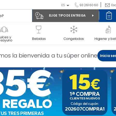
ES
93 261 60 60
Es
ELIGE TIPO DE ENTREGA
ulces y
Bebidas
Congelados
Higiene y bel
esayuno
mos la bienvenida a tu súper online
Inicia se
35€
15
€
1ª COMPRA
 REGALO
CLIENTES NUEVOS
Código del cupón:
202607COMPRA1
TUS TRES PRIMERAS