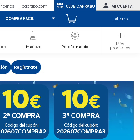
críbenos
caprabo.com
CLUB CAPRABO
MI CUENTA
Ahorro
COMPRA FÁCIL
Más
leza
Limpieza
Parafarmacia
Bebé
productos
sión
Regístrate
10
10
€
€
2ª COMPRA
3ª COMPRA
Código del cupón:
Código del cupón:
202607COMPRA2
202607COMPRA3