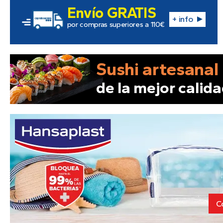
Envío GRATIS
+ info
por compras superiores a 110€
Sushi artesanal
de la mejor calid
C