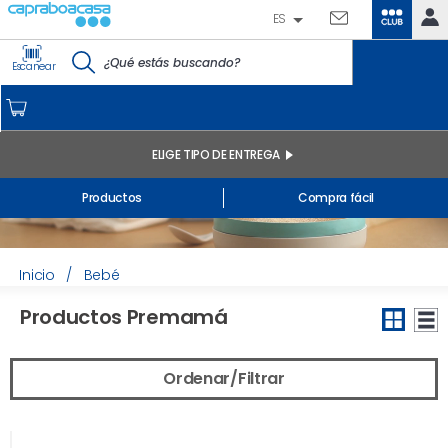
ES
CLUB
IDENTIFÍCATE
Escanear
CAPRABO
INICIO
MI CUENTA
ELIGE TIPO DE ENTREGA
Pedidos online
Productos
Compra fácil
Mis productos comprados en tienda y online
Listas
INFORMACIÓN GENERAL
Inicio
/
Bebé
Productos Premamá
Ordenar/Filtrar