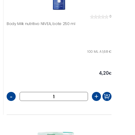
0
Body Milk nutritivo NIVEA, bote 250 ml
100 ML. A 1,68 €
4,20
€
-
+