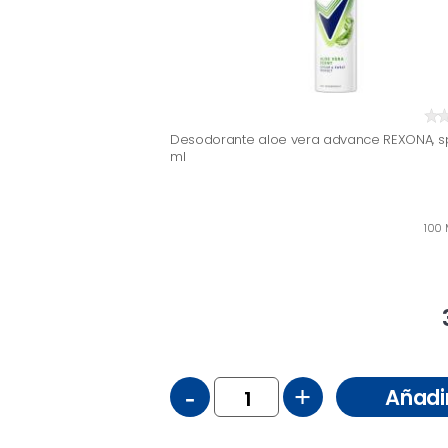
Desodorante aloe vera advance REXONA, s
ml
100 
-
+
Añadi