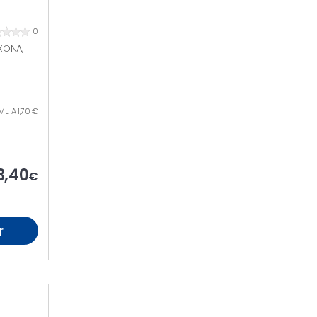
0
XONA,
ML. A 1,70 €
3,40
€
r