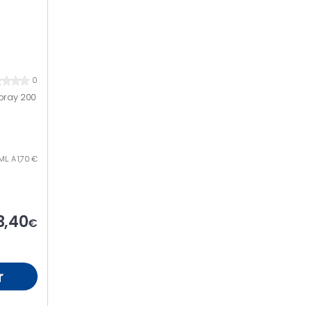
0
pray 200
ML. A 1,70 €
3,40
€
r