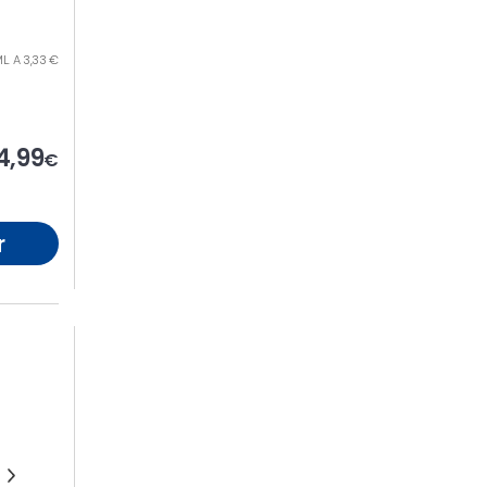
L. A 3,33 €
4,99
€
r