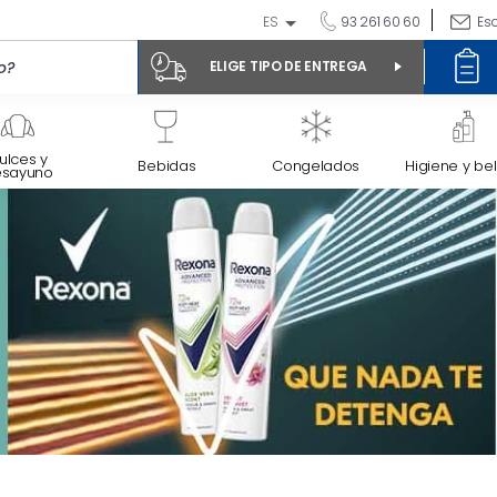
ES
93 261 60 60
Es
ELIGE TIPO DE ENTREGA
ulces y
Bebidas
Congelados
Higiene y bel
esayuno