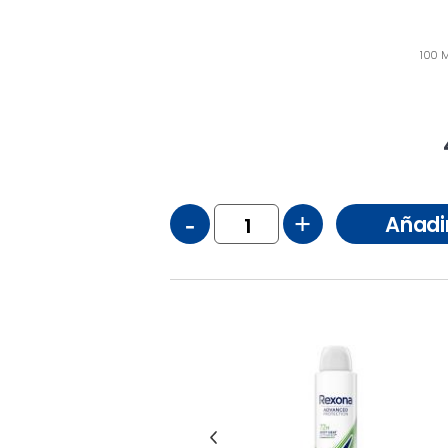
100 M
-
+
Añadi