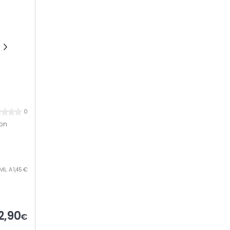
0
on
ML. A 1,45 €
2,90
€