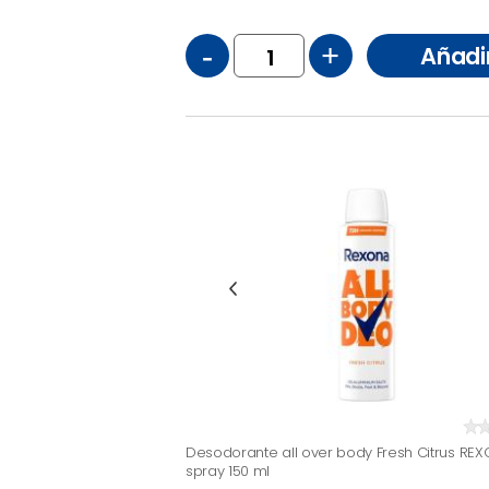
-
+
Añadi
Desodorante all over body Fresh Citrus REX
spray 150 ml