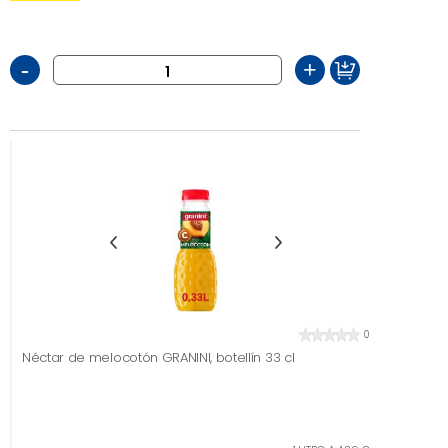
-
+
0
Néctar de melocotón GRANINI, botellín 33 cl