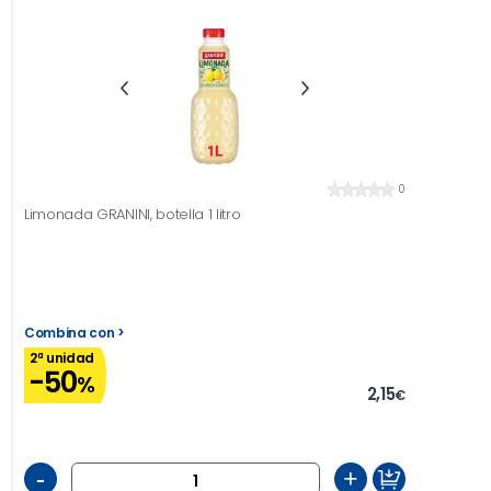
0
Limonada GRANINI, botella 1 litro
Combina con >
2ª unidad
-50
%
2,15
€
-
+