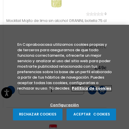
0
Mocktail Mojito de lima sin alcohol GRANINI, botella 75 cl
En Capraboacasa utilizamos cookies propias y
1 LITRO A 3,32 €
de terceros para asegurarnos de que todo
funciona correctamente, ofrecerte un mejor
servicio y analizar el uso del sitio web para poder
mostrarte publicidad relacionada con tus
2,49
€
preferencias sobre la base de un perfil elaborado
a partir de tus hábitos de navegación. Puedes
aceptar todas las cookies, configurarlas o
rechazar su uso. Tú decides.
Política de cookies
-
+
Configuración
RECHAZAR COOKIES
ACEPTAR COOKIES