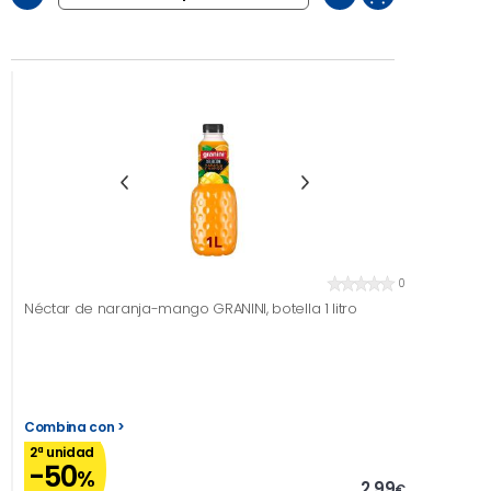
0
Néctar de naranja-mango GRANINI, botella 1 litro
Combina con >
2ª unidad
-50
%
2,99
€