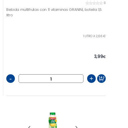
0
Bebida multifrutas con 11 vitaminas GRANINI, botella 1,5
litro
1 LITRO A 2,66 €
3,99
€
-
+