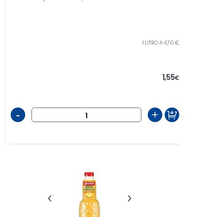
1 LITRO A 4,70 €
1,55
€
-
+