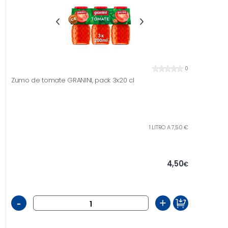
0
Zumo de tomate GRANINI, pack 3x20 cl
1 LITRO A 7,50 €
4,50
€
-
+