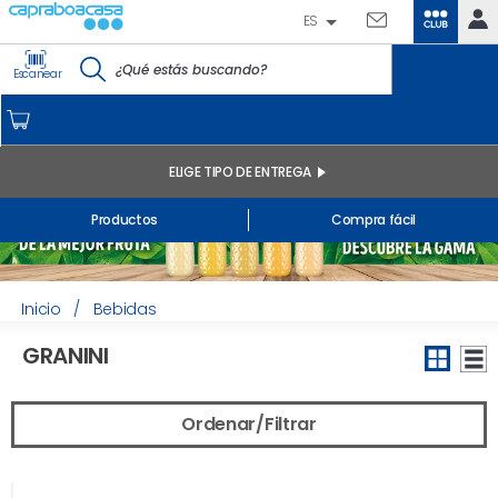
ES
CLUB
IDENTIFÍCATE
Escanear
CAPRABO
INICIO
MI CUENTA
ELIGE TIPO DE ENTREGA
Pedidos online
Productos
Compra fácil
Mis productos comprados en tienda y online
Listas
INFORMACIÓN GENERAL
Inicio
/
Bebidas
GRANINI
Ordenar/Filtrar