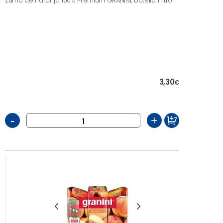
Zumo de naranja 100% Premium GRANINI, botella 1 litro
3,30
€
-
+