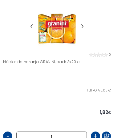
0
Néctar de naranja GRANINI, pack 3x20 cl
1 LITRO A 3,05 €
1,82
€
-
+