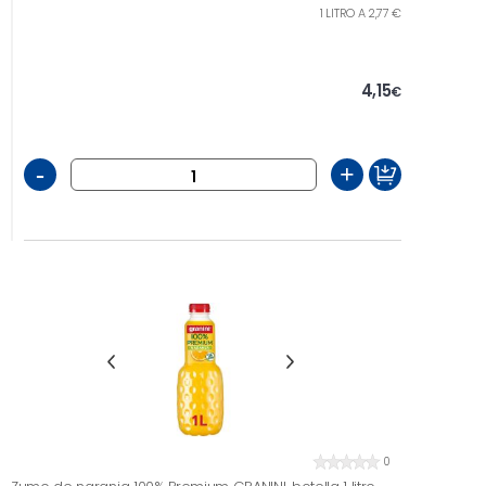
1 LITRO A 2,77 €
4,15
€
-
+
0