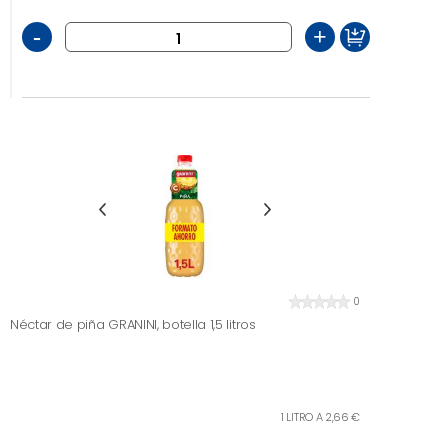
-
+
0
Néctar de piña GRANINI, botella 1,5 litros
1 LITRO A 2,66 €