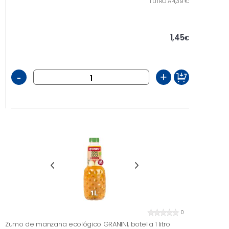
1 LITRO A 4,39 €
1,45
€
-
+
0
Zumo de manzana ecológico GRANINI, botella 1 litro