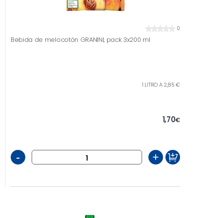
0
Bebida de melocotón GRANINI, pack 3x200 ml
1 LITRO A 2,85 €
1,70
€
-
+