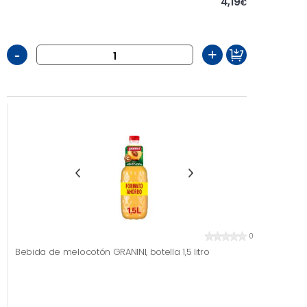
4,19
€
-
+
0
Bebida de melocotón GRANINI, botella 1,5 litro