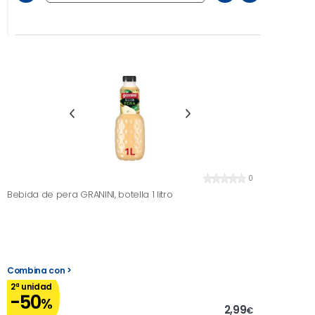
0
Bebida de pera GRANINI, botella 1 litro
Combina con >
2ª unidad
-50
%
2,99
€