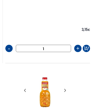
3,15
€
-
+