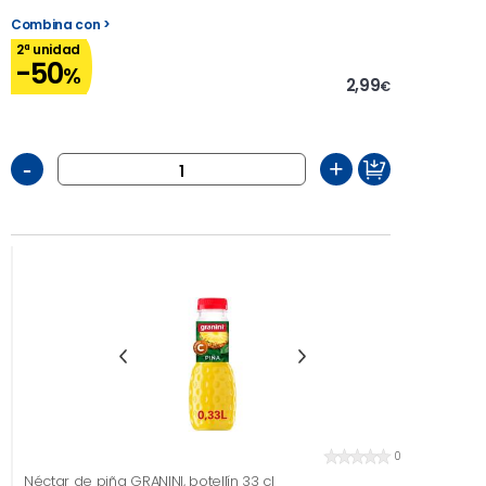
Combina con >
2ª unidad
-50
%
2,99
€
-
+
0
Néctar de piña GRANINI, botellín 33 cl