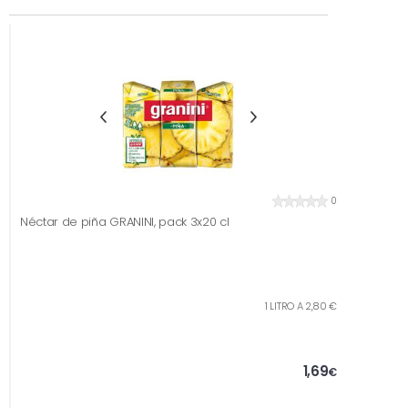
0
Néctar de piña GRANINI, pack 3x20 cl
1 LITRO A 2,80 €
1,69
€