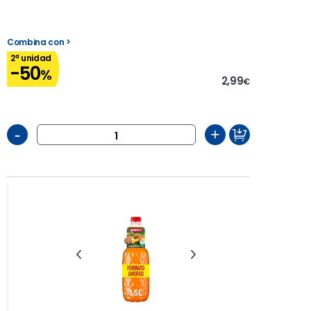
Combina con >
2ª unidad
-50
%
2,99
€
-
+