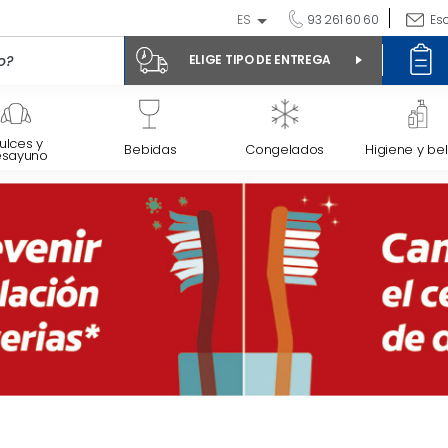
ES
93 261 60 60
Es
ELIGE TIPO DE ENTREGA
ulces y
Bebidas
Congelados
Higiene y bel
esayuno