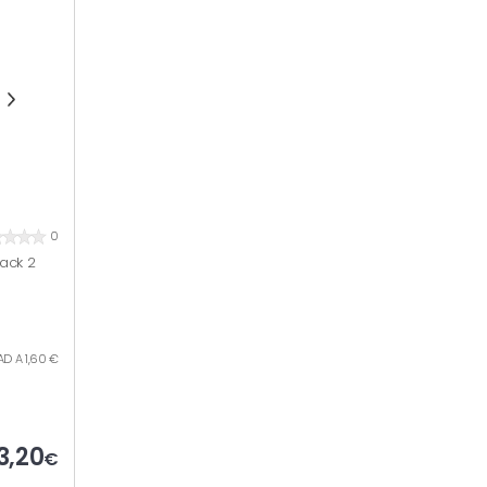
0
ack 2
AD A 1,60 €
3,20
€