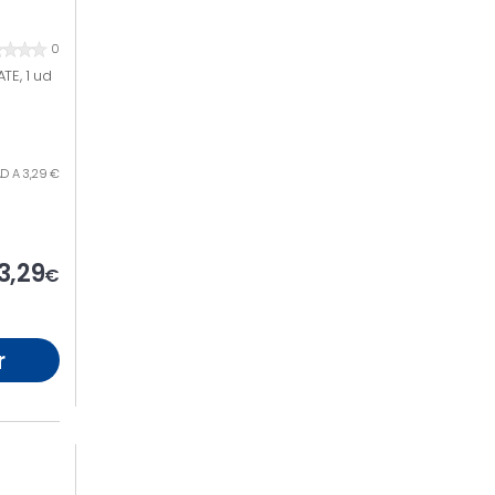
0
TE, 1 ud
AD A 3,29 €
3,29
€
r