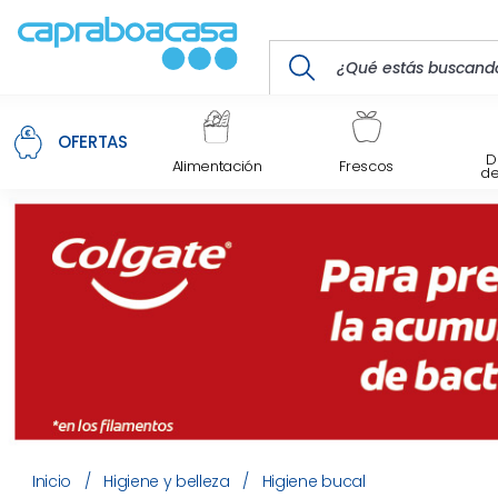
OFERTAS
D
Alimentación
Frescos
d
Inicio
/
Higiene y belleza
/
Higiene bucal