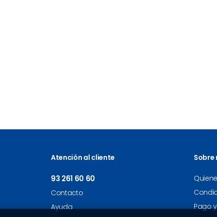
Atención al cliente
Sobre 
93 261 60 60
Quien
Condi
Contacto
Pago y
Ayuda