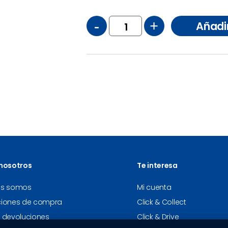
-
+
Añadi
nosotros
Te interesa
es somos
Mi cuenta
ciones de compra
Click & Collect
 devoluciones
Click & Drive