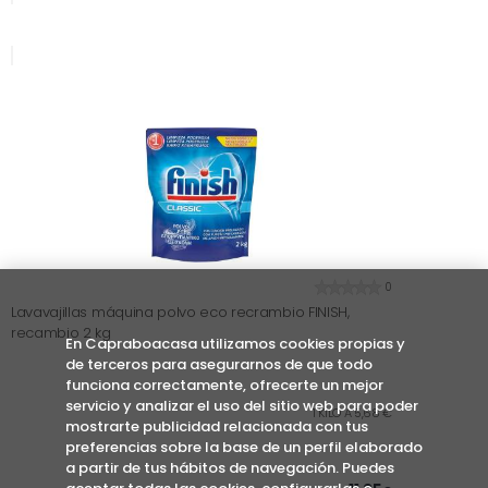
0
Lavavajillas máquina polvo eco recrambio FINISH,
recambio 2 kg
En Capraboacasa utilizamos cookies propias y
de terceros para asegurarnos de que todo
funciona correctamente, ofrecerte un mejor
servicio y analizar el uso del sitio web para poder
1 KILO A 5,68 €
mostrarte publicidad relacionada con tus
preferencias sobre la base de un perfil elaborado
a partir de tus hábitos de navegación. Puedes