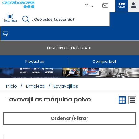
ES
CLUB
IDENTIFÍCATE
Escanear
CAPRABO
INICIO
MI CUENTA
ELIGE TIPO DE ENTREGA
Pedidos online
Productos
Compra fácil
Mis productos comprados en tienda y online
Listas
INFORMACIÓN GENERAL
Inicio
/
Limpieza
/
Lavavajillas
Lavavajillas máquina polvo
Ordenar/Filtrar