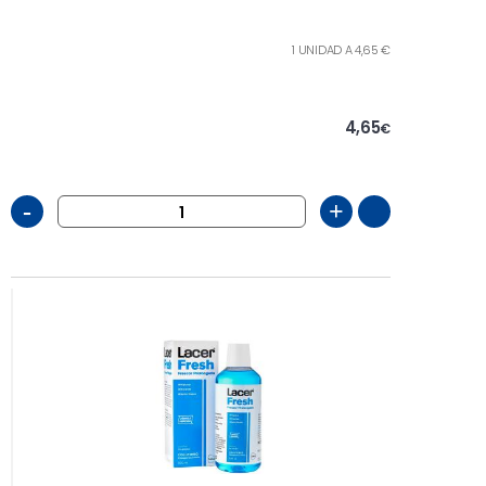
1 UNIDAD A 4,65 €
4,65
€
-
+