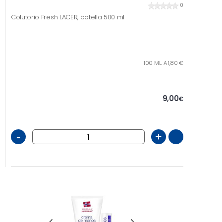
0
Colutorio Fresh LACER, botella 500 ml
100 ML. A 1,80 €
9,00
€
-
+