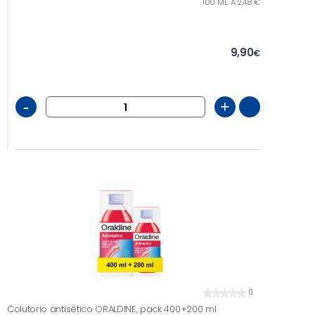
100 ML. A 2,48 €
9,90
€
-
+
0
Colutorio antisético ORALDINE, pack 400+200 ml