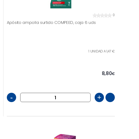
0
Apósito ampolla surtido COMPEED, caja 6 uds
1 UNIDAD A 1,47 €
8,80
€
-
+