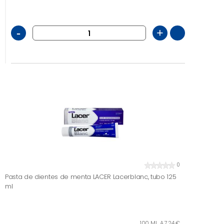
-
+
0
Pasta de dientes de menta LACER Lacerblanc, tubo 125
ml
100 ML. A 7,24 €