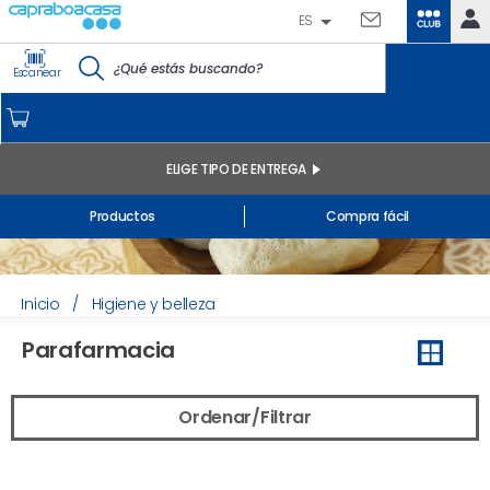
ES
CLUB
IDENTIFÍCATE
Escanear
CAPRABO
INICIO
MI CUENTA
ELIGE TIPO DE ENTREGA
Pedidos online
Productos
Compra fácil
Mis productos comprados en tienda y online
Listas
INFORMACIÓN GENERAL
Inicio
/
Higiene y belleza
Parafarmacia
Ordenar/Filtrar