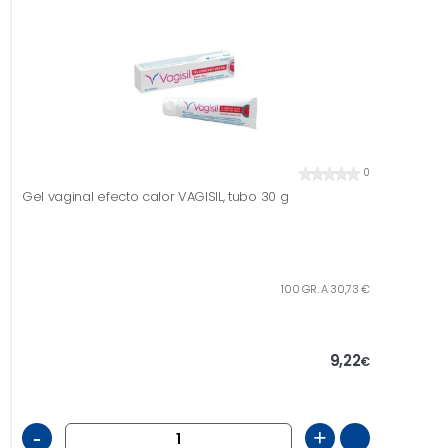
0
Gel vaginal efecto calor VAGISIL, tubo 30 g
100 GR. A 30,73 €
9,22
€
-
+