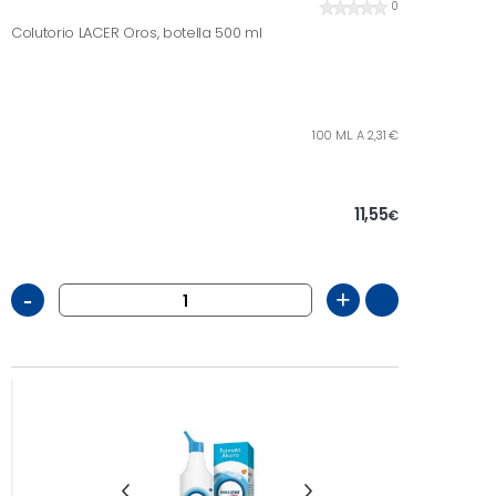
0
Colutorio LACER Oros, botella 500 ml
100 ML. A 2,31 €
11,55
€
-
+