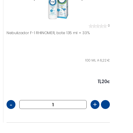
0
Nebulizador F-1 RHINOMER, bote 135 ml + 33%
100 ML. A 6,22 €
11,20
€
-
+