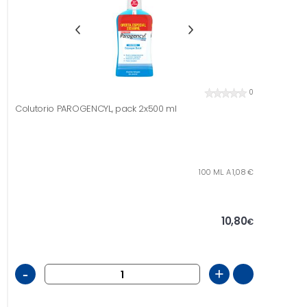
0
Colutorio PAROGENCYL, pack 2x500 ml
100 ML. A 1,08 €
10,80
€
-
+