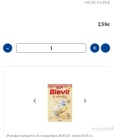
100 ML. A 0,35 €
2,59
€
-
+
0
Papilla biberón 8 cereales BLEVIT, caja 500 g