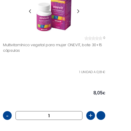
0
Multivitamínico vegetal para mujer ONEVIT, bote 30+15
cápsulas
1 UNIDAD A 0,18 €
8,05
€
-
+