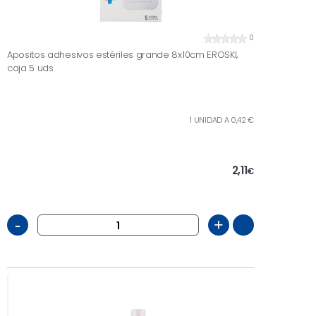
0
Apositos adhesivos estériles grande 8x10cm EROSKI,
caja 5 uds
1 UNIDAD A 0,42 €
2,11
€
-
+