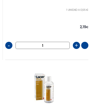
1 UNIDAD A 0,55 €
2,19
€
-
+