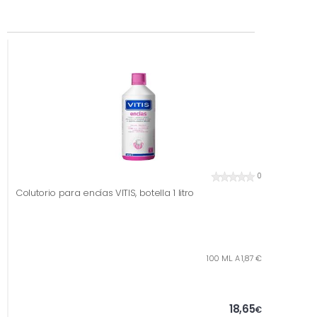
0
Colutorio para encías VITIS, botella 1 litro
100 ML. A 1,87 €
18,65
€