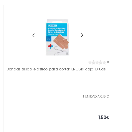
0
Bandas tejido elástico para cortar EROSKI, caja 10 uds
1 UNIDAD A 0,15 €
1,50
€