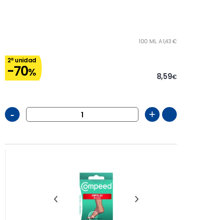
100 ML. A 1,43 €
2ª unidad
-70
%
8,59
€
-
+