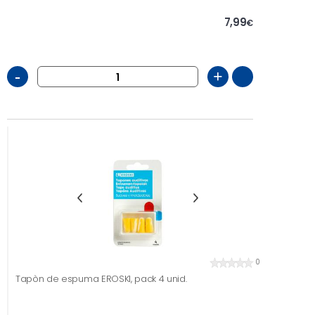
7,99
€
-
+
0
Tapòn de espuma EROSKI, pack 4 unid.