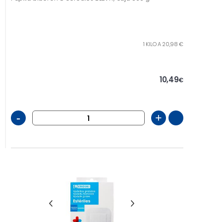
1 KILO A 20,98 €
10,49
€
-
+