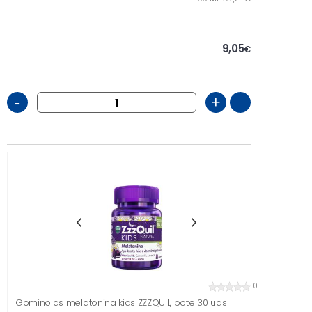
9,05
€
-
+
0
Gominolas melatonina kids ZZZQUIL, bote 30 uds