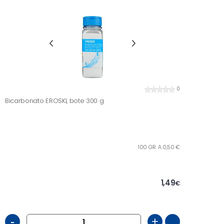
0
Bicarbonato EROSKI, bote 300 g
100 GR. A 0,50 €
1,49
€
-
+