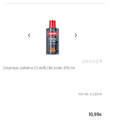
0
Champú cafeína C1 ALPECIN, bote 375 ml
100 ML. A 2,93 €
10,99
€