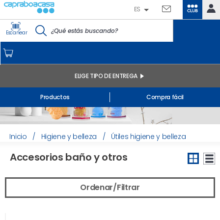
ES
CLUB
IDENTIFÍCATE
Escanear
CAPRABO
INICIO
MI CUENTA
ELIGE TIPO DE ENTREGA
Pedidos online
Productos
Compra fácil
Mis productos comprados en tienda y online
Listas
INFORMACIÓN GENERAL
Inicio
/
Higiene y belleza
/
Útiles higiene y belleza
Accesorios baño y otros
Ordenar/Filtrar