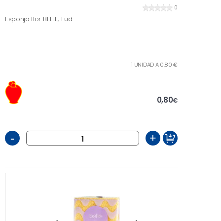
0
Esponja flor BELLE, 1 ud
1 UNIDAD A 0,80 €
0,80
€
-
+