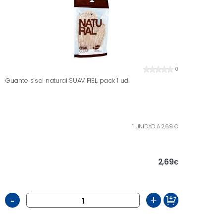
0
Guante sisal natural SUAVIPIEL, pack 1 ud.
1 UNIDAD A 2,69 €
2,69
€
-
+