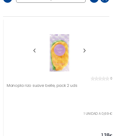
0
Manopla rizo suave belle, pack 2 uds
1 UNIDAD A 0,69 €
1,38
€