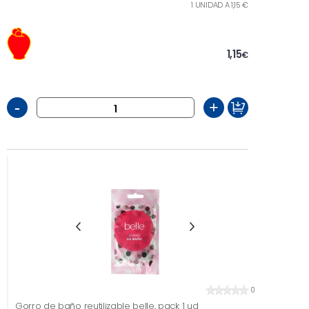
1 UNIDAD A 1,15 €
1,15
€
-
+
0
Gorro de baño reutilizable belle, pack 1 ud