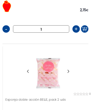
2,15
€
-
+
0
Esponja doble acción BELLE, pack 2 uds