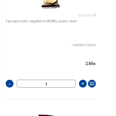
0
Esponja baño vegetal SUAVIPIEL, pack 1 unid.
1 UNIDAD A 2,65 €
2,65
€
-
+