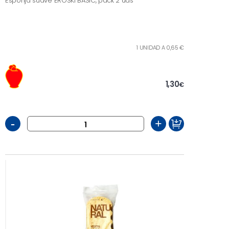
Esponja suave EROSKI BASIC, pack 2 uds
1 UNIDAD A 0,65 €
1,30
€
-
+