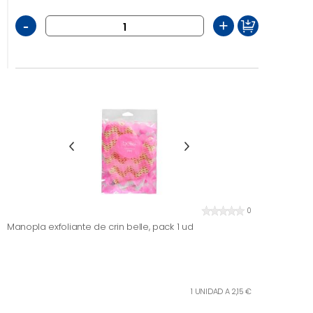
-
+
0
Manopla exfoliante de crin belle, pack 1 ud
1 UNIDAD A 2,15 €