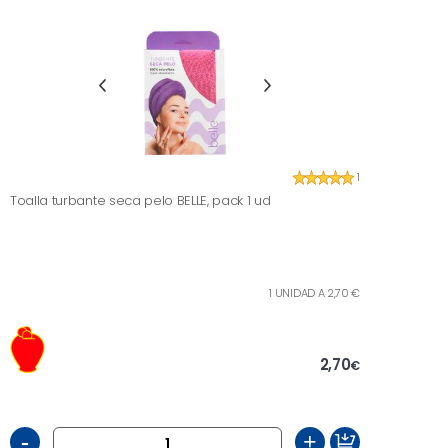
1
Toalla turbante seca pelo BELLE, pack 1 ud
1 UNIDAD A 2,70 €
2,70
€
-
+