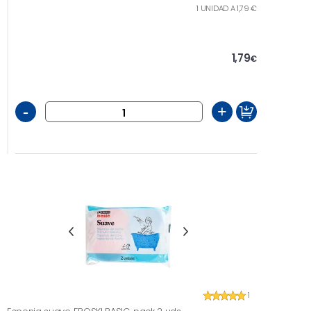
1 UNIDAD A 1,79 €
1,79
€
-
+
1