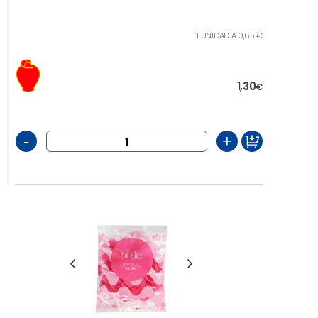
1 UNIDAD A 0,65 €
1,30
€
-
+