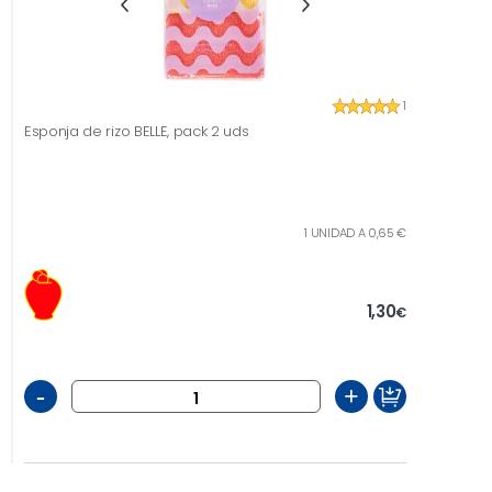
1
Esponja de rizo BELLE, pack 2 uds
1 UNIDAD A 0,65 €
1,30
€
-
+