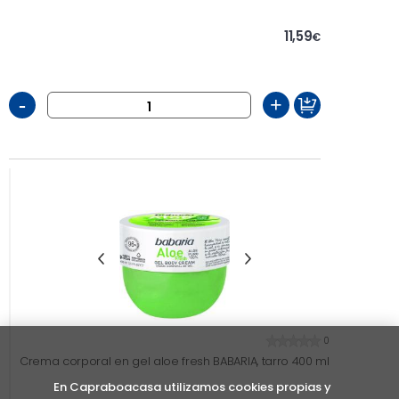
11,59
€
-
+
0
Crema corporal en gel aloe fresh BABARIA, tarro 400 ml
En Capraboacasa utilizamos cookies propias y