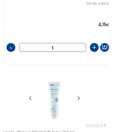
100 ML. A 4,15 €
4,15
€
-
+
0