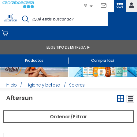
ES
CLUB
IDENTIFÍCATE
Escanear
CAPRABO
INICIO
MI CUENTA
ELIGE TIPO DE ENTREGA
Pedidos online
Productos
Compra fácil
Mis productos comprados en tienda y online
Listas
INFORMACIÓN GENERAL
Inicio
/
Higiene y belleza
/
Solares
Aftersun
Ordenar/Filtrar