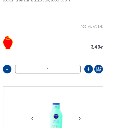
Loción aftersun BELLE&SUN, tubo 300 ml
100 ML. A 1,16 €
3,49
€
-
+