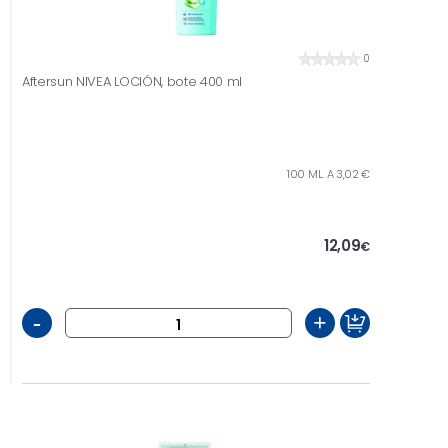
0
Aftersun NIVEA LOCIÓN, bote 400 ml
100 ML. A 3,02 €
12,09
€
-
+