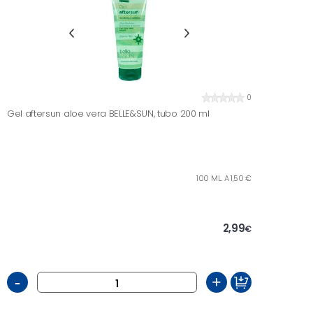
0
Gel aftersun aloe vera BELLE&SUN, tubo 200 ml
100 ML. A 1,50 €
2,99
€
-
+