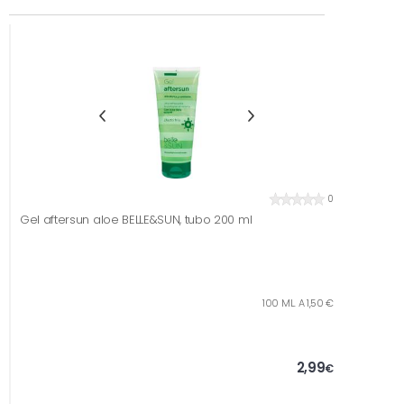
0
Gel aftersun aloe BELLE&SUN, tubo 200 ml
100 ML. A 1,50 €
2,99
€