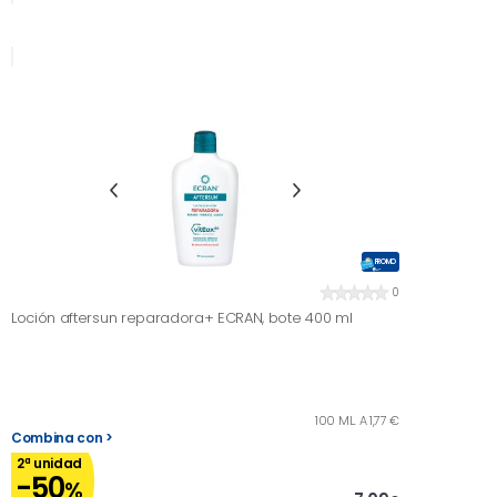
PROMO
0
Loción aftersun reparadora+ ECRAN, bote 400 ml
100 ML. A 1,77 €
Combina con >
2ª unidad
-50
%