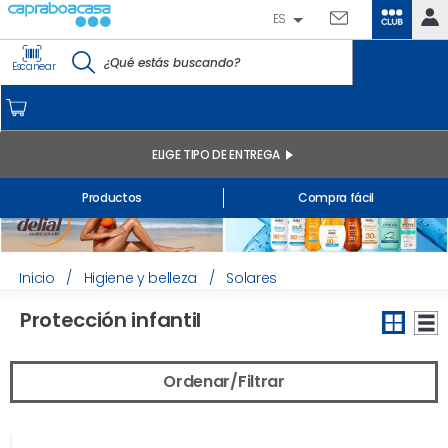
ES
CLUB
IDENTIFÍCATE
Escanear
CAPRABO
INICIO
MI CUENTA
ELIGE TIPO DE ENTREGA
Pedidos online
Productos
Compra fácil
Mis productos comprados en tienda y online
Listas
INFORMACIÓN GENERAL
Inicio
/
Higiene y belleza
/
Solares
Protección infantil
Ordenar/Filtrar