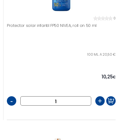
0
Protector solar infantil FP50 NIVEA, roll on 50 ml
100 ML. A 20,50 €
10,25
€
-
+