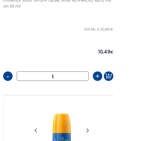
Protector solar SPF50+ DELIAL SENS. ADVANCED KIDS, roll
on 50 ml
100 ML. A 20,98 €
10,49
€
-
+