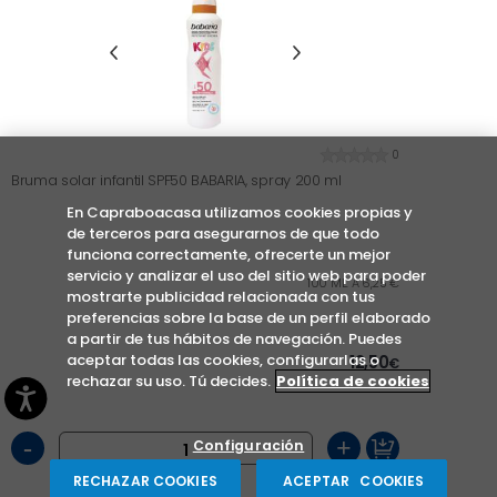
0
Bruma solar infantil SPF50 BABARIA, spray 200 ml
En Capraboacasa utilizamos cookies propias y
de terceros para asegurarnos de que todo
funciona correctamente, ofrecerte un mejor
servicio y analizar el uso del sitio web para poder
100 ML. A 6,25 €
mostrarte publicidad relacionada con tus
preferencias sobre la base de un perfil elaborado
a partir de tus hábitos de navegación. Puedes
aceptar todas las cookies, configurarlas o
12,50
€
rechazar su uso. Tú decides.
Política de cookies
-
+
Configuración
RECHAZAR COOKIES
ACEPTAR COOKIES