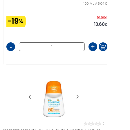
100 ML. A 5,04 €
Antes
16,99
€
-19
%
13,60
€
-
+
0