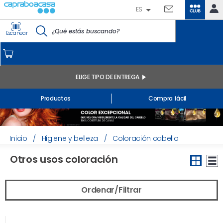
ES
CLUB
IDENTIFÍCATE
Escanear
CAPRABO
INICIO
MI CUENTA
ELIGE TIPO DE ENTREGA
Pedidos online
Productos
Compra fácil
Mis productos comprados en tienda y online
Listas
INFORMACIÓN GENERAL
Inicio
/
Higiene y belleza
/
Coloración cabello
Otros usos coloración
Ordenar/Filtrar