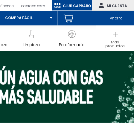
críbenos
caprabo.com
CLUB CAPRABO
MI CUENTA
Ahorro
COMPRA FÁCIL
Más
leza
Limpieza
Parafarmacia
Bebé
productos