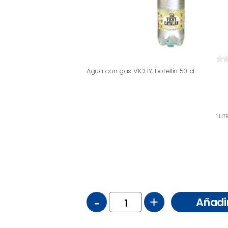
Agua con gas VICHY, botellín 50 cl
1 LI
-
+
Añadi