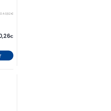
TRO A 0,52 €
0,26
€
r