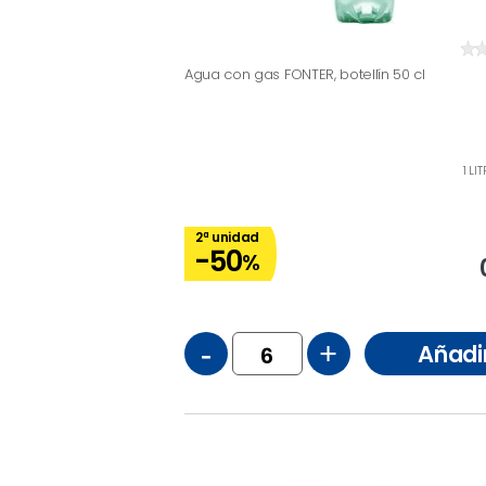
Agua con gas FONTER, botellín 50 cl
1 LI
2ª unidad
-50
%
-
+
Añadi