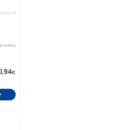
0
TRO A 1,88 €
0,94
€
r