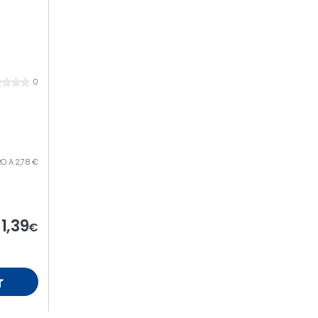
0
TRO A 2,78 €
1,39
€
r