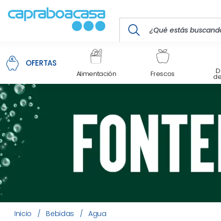
OFERTAS
D
Alimentación
Frescos
d
Inicio
/
Bebidas
/
Agua