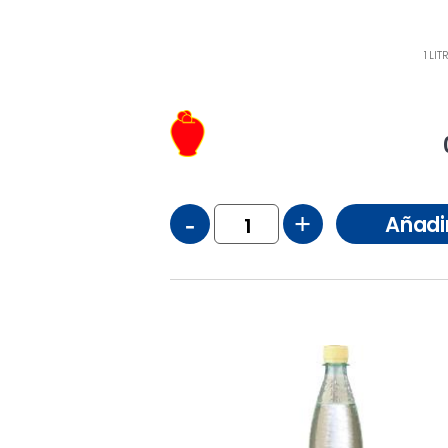
1 LI
-
+
Añadi