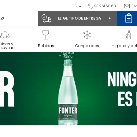
ES
93 261 60 60
Es
ELIGE TIPO DE ENTREGA
ulces y
Bebidas
Congelados
Higiene y bel
esayuno