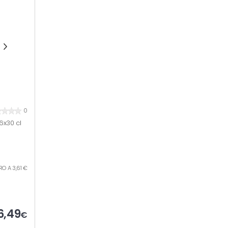
0
6x30 cl
TRO A 3,61 €
6,49
€