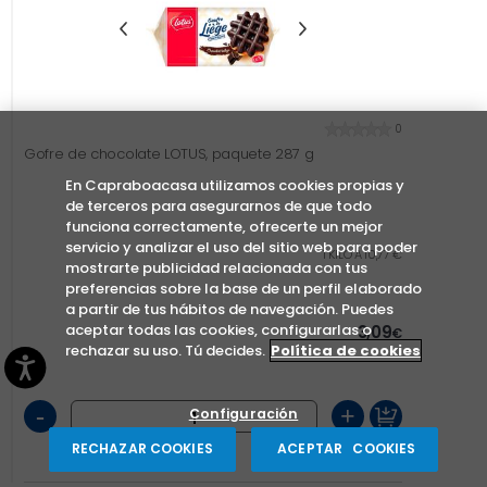
0
Gofre de chocolate LOTUS, paquete 287 g
En Capraboacasa utilizamos cookies propias y
de terceros para asegurarnos de que todo
funciona correctamente, ofrecerte un mejor
servicio y analizar el uso del sitio web para poder
1 KILO A 10,77 €
mostrarte publicidad relacionada con tus
preferencias sobre la base de un perfil elaborado
a partir de tus hábitos de navegación. Puedes
aceptar todas las cookies, configurarlas o
3,09
€
rechazar su uso. Tú decides.
Política de cookies
-
+
Configuración
RECHAZAR COOKIES
ACEPTAR COOKIES