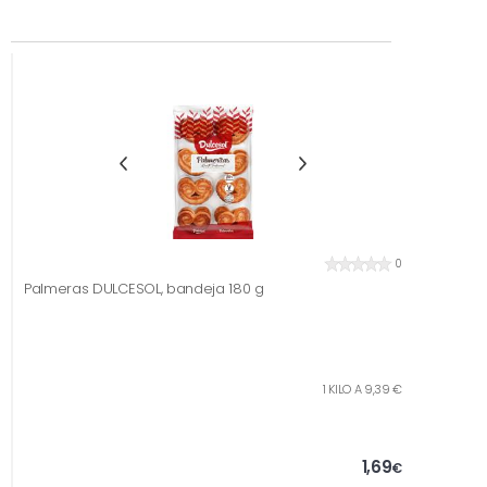
0
Palmeras DULCESOL, bandeja 180 g
1 KILO A 9,39 €
1,69
€