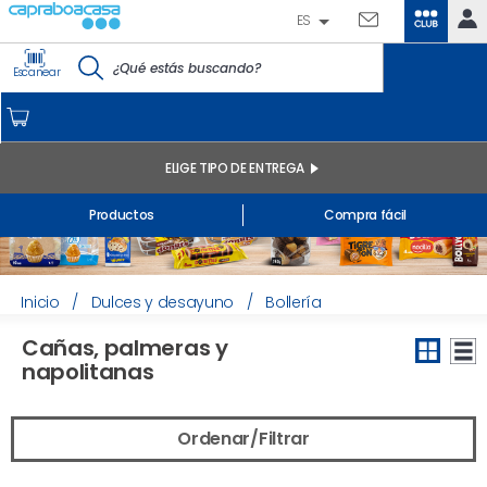
ES
CLUB
IDENTIFÍCATE
Escanear
CAPRABO
INICIO
MI CUENTA
ELIGE TIPO DE ENTREGA
Pedidos online
Productos
Compra fácil
Mis productos comprados en tienda y online
Listas
INFORMACIÓN GENERAL
Inicio
/
Dulces y desayuno
/
Bollería
Cañas, palmeras y
napolitanas
Ordenar/Filtrar