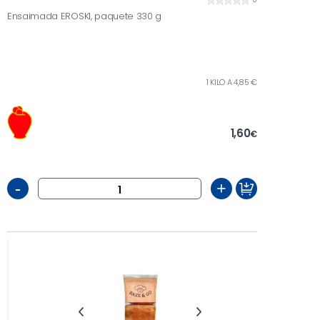
Ensaimada EROSKI, paquete 330 g
1 KILO A 4,85 €
1,60
€
-
+