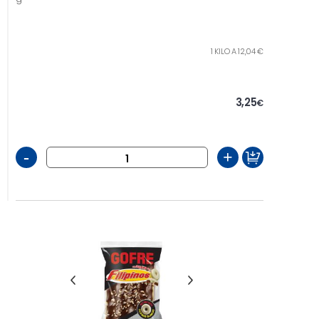
1 KILO A 12,04 €
3,25
€
-
+