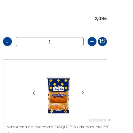
2,09
€
-
+
0
Napolitana de chocolate PASQUIER, 6 uds, paquete 270
g