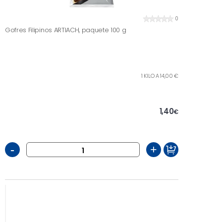
0
Gofres Filipinos ARTIACH, paquete 100 g
1 KILO A 14,00 €
1,40
€
-
+