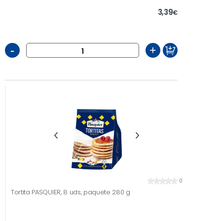
3,39
€
-
+
0
Tortita PASQUIER, 8 uds, paquete 280 g