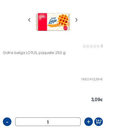
0
Gofre belga LOTUS, paquete 250 g
1 KILO A 12,36 €
3,09
€
-
+