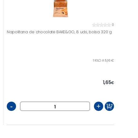
0
Napolitana de chocolate BAKE&GO, 8 uds, bolsa 320 g
1 KILO A 5,16 €
1,65
€
-
+