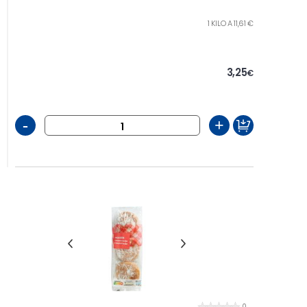
1 KILO A 11,61 €
3,25
€
-
+
0