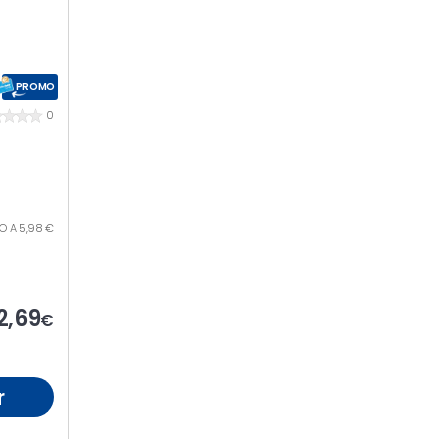
PROMO
0
ILO A 5,98 €
2,69
€
r