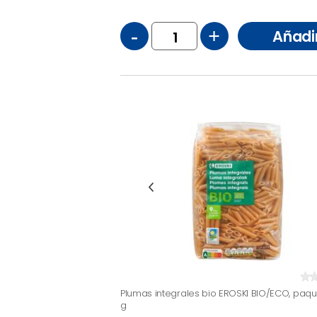
-
+
Añadi
Plumas integrales bio EROSKI BIO/ECO, paq
g