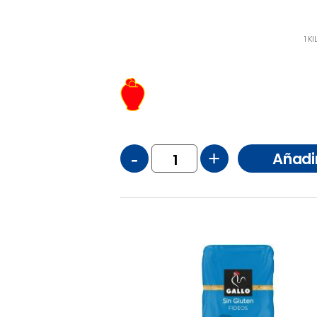
1 K
-
+
Añadi