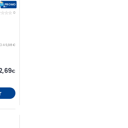
PROMO
0
ILO A 5,98 €
2,69
€
r