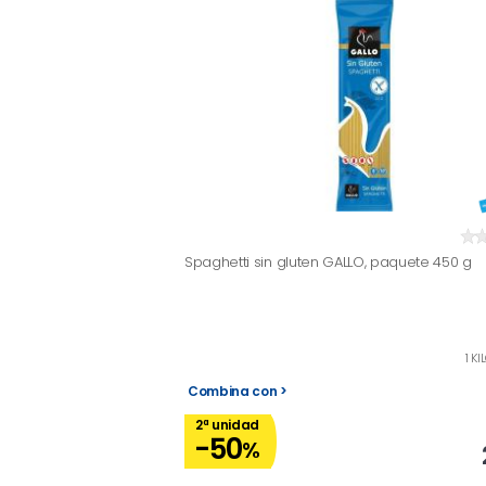
Spaghetti sin gluten GALLO, paquete 450 g
1 K
Combina con >
2ª unidad
-50
%