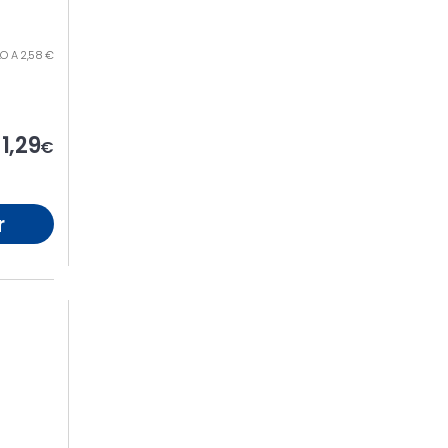
ILO A 2,58 €
1,29
€
r