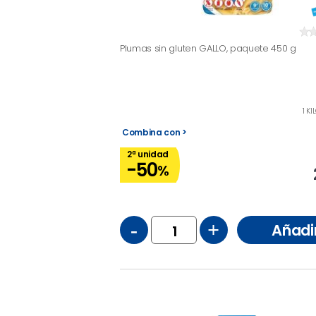
Plumas sin gluten GALLO, paquete 450 g
1 K
Combina con >
2ª unidad
-50
%
-
+
Añadi