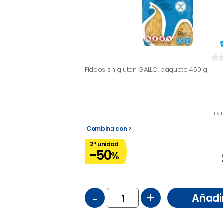
Fideos sin gluten GALLO, paquete 450 g
1 K
Combina con >
2ª unidad
-50
%
-
+
Añadi