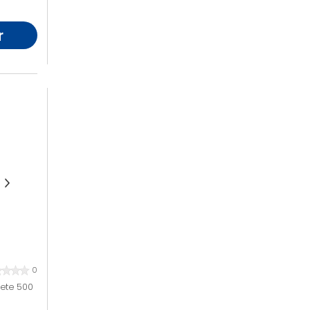
r
0
uete 500