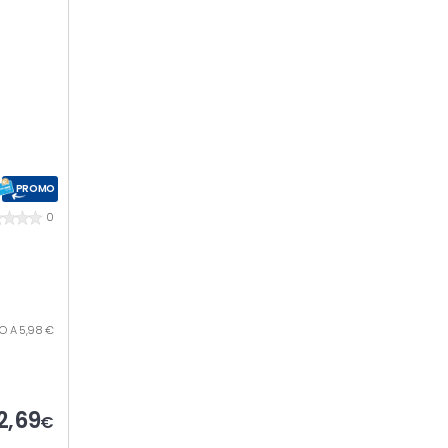
PROMO
0
ILO A 5,98 €
2,69
€