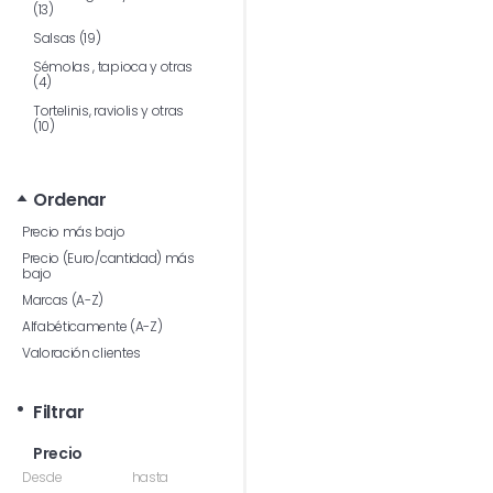
(13)
Salsas (19)
Sémolas , tapioca y otras
(4)
Tortelinis, raviolis y otras
(10)
Ordenar
Precio más bajo
Precio (Euro/cantidad) más
bajo
Marcas (A-Z)
Alfabéticamente (A-Z)
Valoración clientes
Filtrar
Precio
Desde
hasta