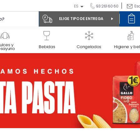
ES
93 261 60 60
Es
ELIGE TIPO DE ENTREGA
ulces y
Bebidas
Congelados
Higiene y bel
esayuno