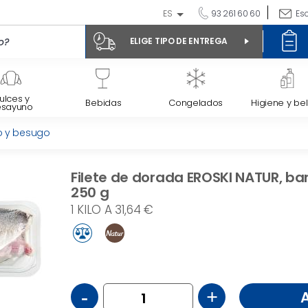
ES
93 261 60 60
Es
ELIGE TIPO DE ENTREGA
ulces y
Bebidas
Congelados
Higiene y bel
esayuno
lo y besugo
Filete de dorada EROSKI NATUR, ba
250 g
1 KILO A 31,64 €
-
+