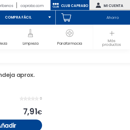
críbenos
caprabo.com
CLUB CAPRABO
MI CUENTA
Ahorro
COMPRA FÁCIL
Más
leza
Limpieza
Parafarmacia
Bebé
productos
ndeja aprox.
0
7,91
€
Añadir