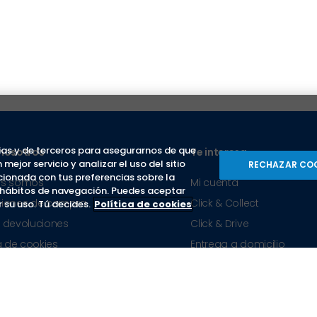
as y de terceros para asegurarnos de que
nosotros
Te interesa
ejor servicio y analizar el uso del sitio
RECHAZAR CO
ionada con tus preferencias sobre la
es somos
Mi cuenta
s hábitos de navegación. Puedes aceptar
ciones de compra
Click & Collect
 su uso. Tú decides.
Política de cookies
 devoluciones
Click & Drive
a de cookies
Entrega a domicilio
ca de Protección de Datos
Promociones y ofertas
os y condiciones de uso
Consigue tus descuentos