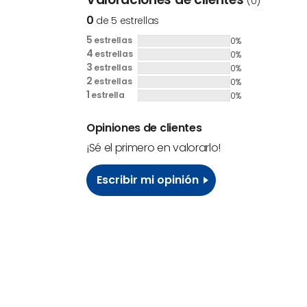
(0)
0
de 5 estrellas
5
estrellas
0%
4
estrellas
0%
3
estrellas
0%
2
estrellas
0%
1
estrella
0%
Opiniones de clientes
¡Sé el primero en valorarlo!
Escribir mi opinión