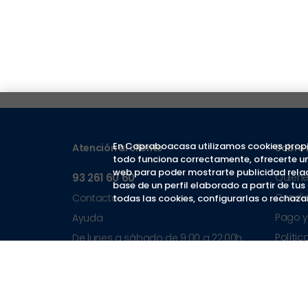
En Capraboacasa utilizamos cookies propi
Atención al cliente
Sobre 
todo funciona correctamente, ofrecerte un m
web para poder mostrarte publicidad relac
93 261 60 60
Quien
base de un perfil elaborado a partir de tu
Condi
Contacto
todas las cookies, configurarlas o rechazar
Pago y
Ayuda
Polític
De lunes a sábado de 9:00 a 22:00h.
Políti
Guía de accesibilidad web
Términ