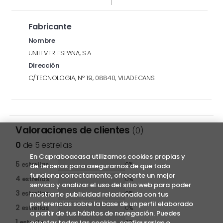
Fabricante
Nombre
UNILEVER ESPANA, S.A.
Dirección
C/TECNOLOGIA, Nº 19, 08840, VILADECANS
Valoraciones de clientes
(0)
0
de 5 estrellas
En Capraboacasa utilizamos cookies propias y
5
estrellas
0%
de terceros para asegurarnos de que todo
funciona correctamente, ofrecerte un mejor
4
estrellas
0%
servicio y analizar el uso del sitio web para poder
3
estrellas
0%
mostrarte publicidad relacionada con tus
preferencias sobre la base de un perfil elaborado
2
estrellas
0%
a partir de tus hábitos de navegación. Puedes
1
aceptar todas las cookies, configurarlas o
estrella
0%