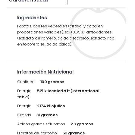
Ingredientes
Patatas, aceites vegetales (girasol y colza en
proporciones variables), sal (0,85%), antioxidantes
(extracto de romero, ácido ascórbico, extracto rico
en tocoferoles, ácido cítrico).
Información Nutricional
Cantidad
100 gramos
Energía
521 kilocaloría it (international
table)
Energía
2174 kilojulios
Grasas
31 gramos
Ácidos grasos saturados
2.3 gramos
Hidratos de carbono
53 gramos