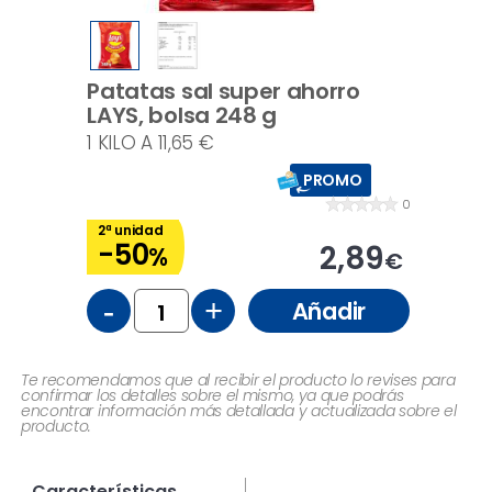
Patatas sal super ahorro
LAYS, bolsa 248 g
1 KILO A 11,65 €
PROMO
0
2ª unidad
-50
2,89
%
€
-
+
Añadir
Te recomendamos que al recibir el producto lo revises para
confirmar los detalles sobre el mismo, ya que podrás
encontrar información más detallada y actualizada sobre el
producto.
Características