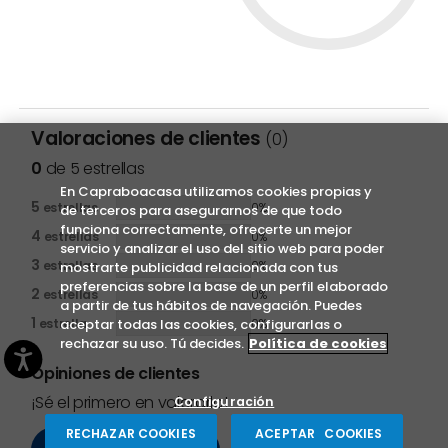
Valoraciones de clientes
(0)
0
de 5 estrellas
En Capraboacasa utilizamos cookies propias y
5
estrellas
0%
de terceros para asegurarnos de que todo
funciona correctamente, ofrecerte un mejor
4
estrellas
0%
servicio y analizar el uso del sitio web para poder
3
estrellas
0%
mostrarte publicidad relacionada con tus
preferencias sobre la base de un perfil elaborado
2
estrellas
0%
a partir de tus hábitos de navegación. Puedes
1
aceptar todas las cookies, configurarlas o
estrella
0%
rechazar su uso. Tú decides.
Política de cookies
Opiniones de clientes
¡Sé el primero en valorarlo!
Configuración
RECHAZAR COOKIES
ACEPTAR COOKIES