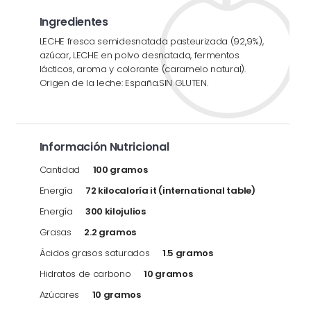
Ingredientes
LECHE fresca semidesnatada pasteurizada (92,9%),
azúcar, LECHE en polvo desnatada, fermentos
lácticos, aroma y colorante (caramelo natural).
Origen de la leche: España.SIN GLUTEN.
Información Nutricional
Cantidad
100 gramos
Energía
72 kilocaloría it (international table)
Energía
300 kilojulios
Grasas
2.2 gramos
Ácidos grasos saturados
1.5 gramos
Hidratos de carbono
10 gramos
Azúcares
10 gramos