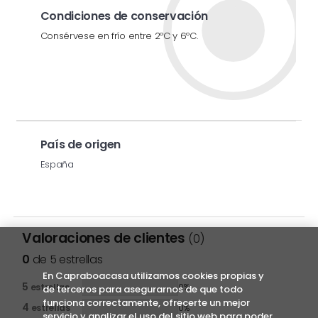
Condiciones de conservación
Consérvese en frío entre 2ºC y 6ºC.
País de origen
España
Valoraciones de clientes
(0)
0
de 5 estrellas
En Capraboacasa utilizamos cookies propias y
5
estrellas
0%
de terceros para asegurarnos de que todo
funciona correctamente, ofrecerte un mejor
4
estrellas
0%
servicio y analizar el uso del sitio web para poder