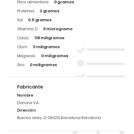
Fibra alimentaria
0 gramos
Proteínas
3 gramos
Sal
0.11 gramos
Vitamina D
0 microgramo
Calcio
118 miligramos
Cloro
0 miligramos
Magnesio
0 miligramos
Zinc
0 miligramos
Fabricante
Nombre
Danone S.A.
Dirección
Buenos aires, 21 08029 Barcelona Barcelona