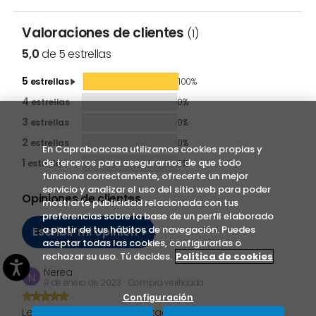
Valoraciones de clientes
(1)
5,0
de 5 estrellas
5
estrellas
100%
4
estrellas
0%
3
estrellas
0%
2
estrellas
0%
En Capraboacasa utilizamos cookies propias y
de terceros para asegurarnos de que todo
1
estrella
0%
funciona correctamente, ofrecerte un mejor
servicio y analizar el uso del sitio web para poder
Opiniones de clientes
mostrarte publicidad relacionada con tus
preferencias sobre la base de un perfil elaborado
a partir de tus hábitos de navegación. Puedes
Escribir mi opinión
aceptar todas las cookies, configurarlas o
rechazar su uso. Tú decides.
Política de cookies
Nerea
N
9 de enero de 2023
Compra verificada
Configuración
Leche de avena no hidrolizada