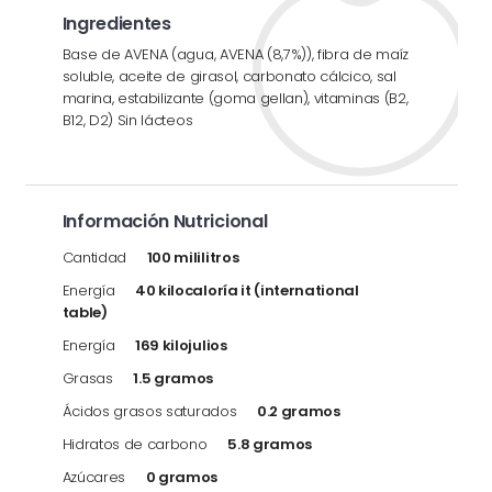
Ingredientes
Base de AVENA (agua, AVENA (8,7%)), fibra de maíz
soluble, aceite de girasol, carbonato cálcico, sal
marina, estabilizante (goma gellan), vitaminas (B2,
B12, D2) Sin lácteos
Información Nutricional
Cantidad
100 mililitros
Energía
40 kilocaloría it (international
table)
Energía
169 kilojulios
Grasas
1.5 gramos
Ácidos grasos saturados
0.2 gramos
Hidratos de carbono
5.8 gramos
Azúcares
0 gramos