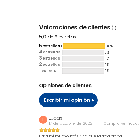
Valoraciones de clientes
(1)
5,0
de 5 estrellas
5
estrellas
100%
4
estrellas
0%
3
estrellas
0%
2
estrellas
0%
1
estrella
0%
Opiniones de clientes
Escribir mi opinión
Lucas
L
17 de octubre de 2022
Compra verificad
Para mí mucho más rica que la tradicional.