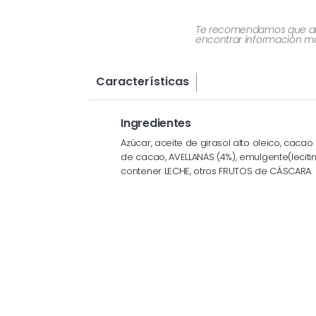
Te recomendamos que al re
encontrar información más
Características
Ingredientes
Azúcar, aceite de girasol alto oleico, cac
de cacao, AVELLANAS (4%), emulgente(lecit
contener LECHE, otros FRUTOS de CÁSCARA.