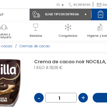
ES
93 261 60 60
Es
ELIGE TIPO DE ENTREGA
ulces y
Bebidas
Congelados
Higiene y bel
esayuno
e cacao
/
Cremas de cacao
Crema de cacao noir NOCILLA,
1 KILO A 18,06 €
-
+