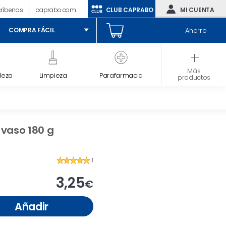
críbenos
caprabo.com
CLUB CAPRABO
MI CUENTA
Ahorro
COMPRA FÁCIL
Más
leza
Limpieza
Parafarmacia
Bebé
productos
 vaso 180 g
1
3,25
€
Añadir