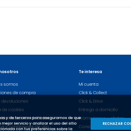
nosotros
Te interesa
es somos
Mi cuenta
ciones de compra
Click & Collect
 devoluciones
Click & Drive
a de cookies
Entrega a domicilio
as y de terceros para asegurarnos de que
ca de Protección de Datos
Promociones y ofertas
ejor servicio y analizar el uso del sitio
RECHAZAR CO
os y condiciones de uso
Consigue tus descuentos
ionada con tus preferencias sobre la