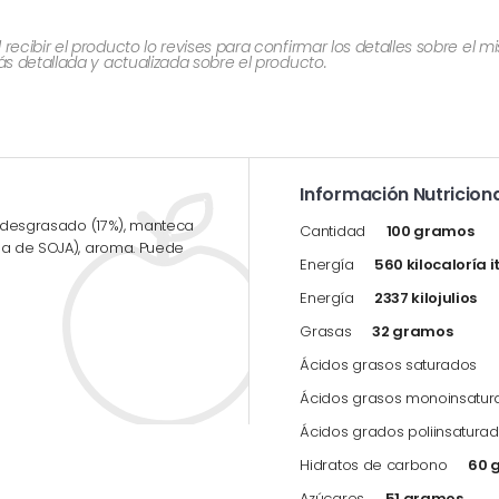
cibir el producto lo revises para confirmar los detalles sobre el 
 detallada y actualizada sobre el producto.
Información Nutriciona
ao desgrasado (17%), manteca
Cantidad
100 gramos
ina de SOJA), aroma. Puede
Energía
560 kilocaloría i
Energía
2337 kilojulios
Grasas
32 gramos
Ácidos grasos saturados
Ácidos grasos monoinsatu
Ácidos grados poliinsatura
Hidratos de carbono
60 
Azúcares
51 gramos