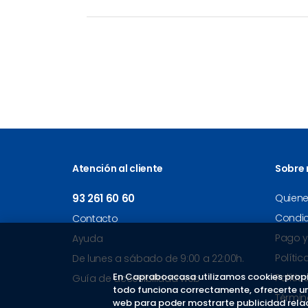
Atención al cliente
Sobre 
93 261 60 60
Quien
Condi
Contacto
Pago y
Ayuda
Polític
De lunes a sábado de 9:00 a 22:00h.
En Capraboacasa utilizamos cookies propi
Políti
Guía de accesibilidad web
todo funciona correctamente, ofrecerte un m
Términ
web para poder mostrarte publicidad relac