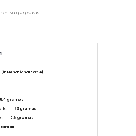
mismo, ya que podrás
l
t (international table)
6.4 gramos
rados
23 gramos
dos
2.6 gramos
gramos