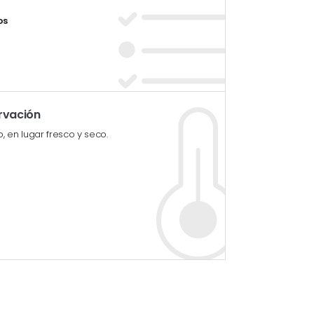
os
rvación
o, en lugar fresco y seco.