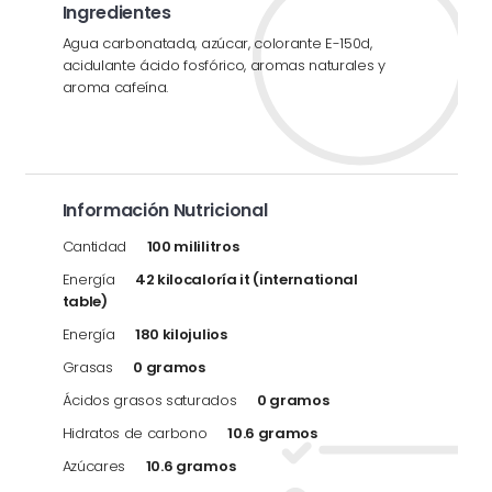
Ingredientes
Agua carbonatada, azúcar, colorante E-150d,
acidulante ácido fosfórico, aromas naturales y
aroma cafeína.
Información Nutricional
Cantidad
100 mililitros
Energía
42 kilocaloría it (international
table)
Energía
180 kilojulios
Grasas
0 gramos
Ácidos grasos saturados
0 gramos
Hidratos de carbono
10.6 gramos
Azúcares
10.6 gramos