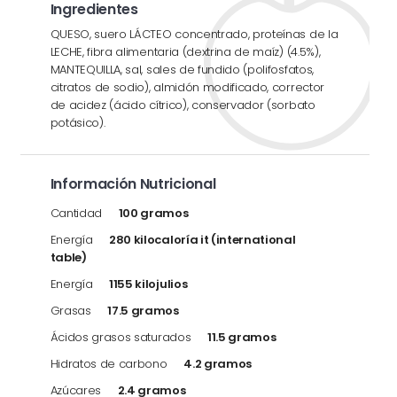
Ingredientes
QUESO, suero LÁCTEO concentrado, proteínas de la
LECHE, fibra alimentaria (dextrina de maíz) (4.5%),
MANTEQUILLA, sal, sales de fundido (polifosfatos,
citratos de sodio), almidón modificado, corrector
de acidez (ácido cítrico), conservador (sorbato
potásico).
Información Nutricional
Cantidad
100 gramos
Energía
280 kilocaloría it (international
table)
Energía
1155 kilojulios
Grasas
17.5 gramos
Ácidos grasos saturados
11.5 gramos
Hidratos de carbono
4.2 gramos
Azúcares
2.4 gramos