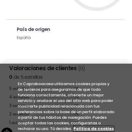
País de origen
España
Valoraciones de clientes
(0)
0
de 5 estrellas
En Capraboacasa utilizamos cookies propias y
5
estrellas
0%
de terceros para asegurarnos de que todo
funciona correctamente, ofrecerte un mejor
4
estrellas
0%
servicio y analizar el uso del sitio web para poder
3
estrellas
0%
mostrarte publicidad relacionada con tus
preferencias sobre la base de un perfil elaborado
2
estrellas
0%
a partir de tus hábitos de navegación. Puedes
1
aceptar todas las cookies, configurarlas o
estrella
0%
rechazar su uso. Tú decides.
Política de cookies