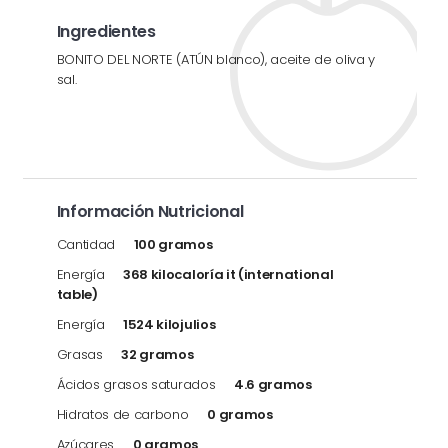
Ingredientes
BONITO DEL NORTE (ATÚN blanco), aceite de oliva y
sal.
Información Nutricional
Cantidad
100 gramos
Energía
368 kilocaloría it (international
table)
Energía
1524 kilojulios
Grasas
32 gramos
Ácidos grasos saturados
4.6 gramos
Hidratos de carbono
0 gramos
Azúcares
0 gramos