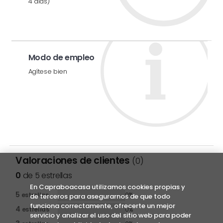
4 días)
Modo de empleo
Agítese bien
Valoraciones de clientes
(0)
0
de 5 estrellas
En Capraboacasa utilizamos cookies propias y
5
estrellas
0%
de terceros para asegurarnos de que todo
funciona correctamente, ofrecerte un mejor
4
estrellas
0%
servicio y analizar el uso del sitio web para poder