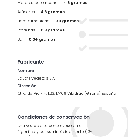
Hidratos de carbono
4.8 gramos
Azúcares
4.8 gramos
Fibra alimentaria
0.3 gramos
Proteínas
0.8 gramos
Sal
0.04 gramos
Fabricante
Nombre
Liquats vegetals S.A
Dirección
Ctra. de Vic km. 1,23, 17406 Viladrau (Girona) España
Condiciones de conservación
Una vez abierto consérvese en el
frigorífico y consumir rápidamente ( 3-