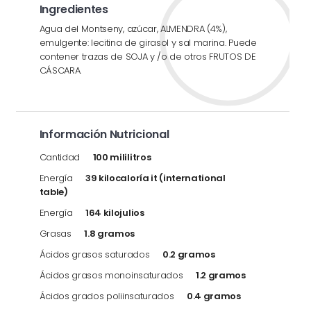
Ingredientes
Agua del Montseny, azúcar, ALMENDRA (4%),
emulgente: lecitina de girasol y sal marina. Puede
contener trazas de SOJA y /o de otros FRUTOS DE
CÁSCARA.
Información Nutricional
Cantidad
100 mililitros
Energía
39 kilocaloría it (international
table)
Energía
164 kilojulios
Grasas
1.8 gramos
Ácidos grasos saturados
0.2 gramos
Ácidos grasos monoinsaturados
1.2 gramos
Ácidos grados poliinsaturados
0.4 gramos