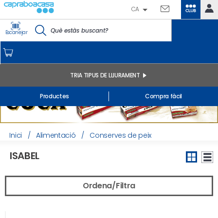
CA
CLUB
IDENTIFICA'T
Escanejar
CAPRABO
INICI
EL MEU COMPTE
TRIA TIPUS DE LLIURAMENT
Comandes online
Productes
Compra fàcil
Els meus productes comprats a la botiga i online
Llistes
INFORMACIÓ GENERAL
Inici
/
Alimentació
/
Conserves de peix
ISABEL
Ordena/Filtra