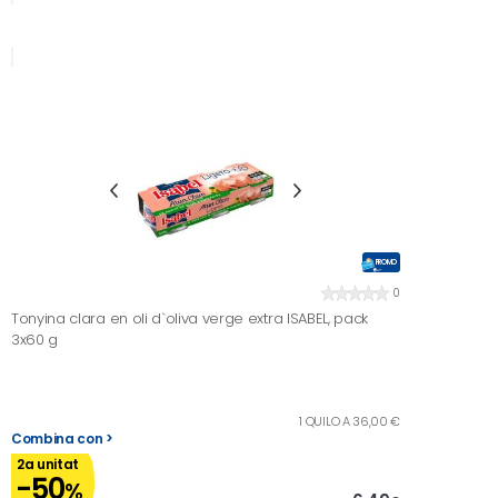
PROMO
0
Tonyina clara en oli d`oliva verge extra ISABEL, pack
3x60 g
1 QUILO A 36,00 €
Combina con >
2a unitat
-50
%