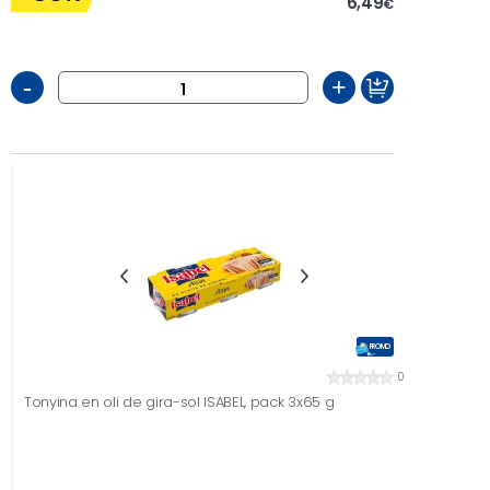
6,49
€
-
+
PROMO
0
Tonyina en oli de gira-sol ISABEL, pack 3x65 g