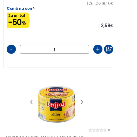
1 QUILO A 18,46 €
Combina con >
2a unitat
-50
%
3,59
€
-
+
0