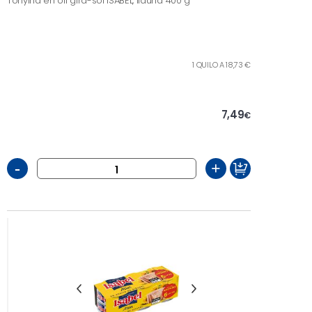
Tonyina en oli gira-sol ISABEL, llauna 400 g
1 QUILO A 18,73 €
7,49
€
-
+