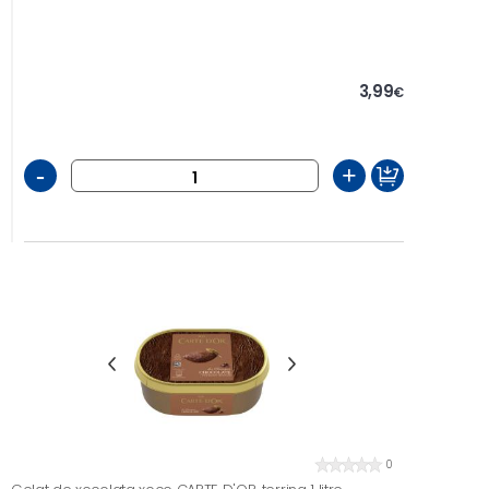
3,99
€
-
+
0