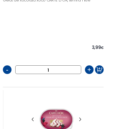
Gelat de xocolata xoco CARTE D'OR, terrina 1 litre
3,99
€
-
+