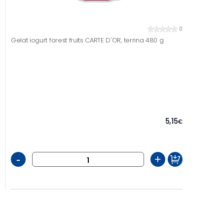
0
Gelat iogurt forest fruits CARTE D'OR, terrina 480 g
5,15
€
-
+