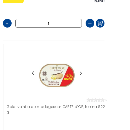
5,15
€
-
+
0
Gelat vainilla de madagascar CARTE d`OR, terrina 622
g