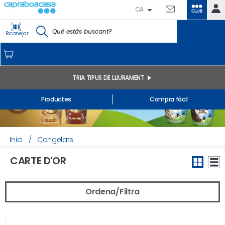
CA
CLUB
IDENTIFICA'T
Escanejar
CAPRABO
INICI
EL MEU COMPTE
TRIA TIPUS DE LLIURAMENT
Comandes online
Productes
Compra fàcil
Els meus productes comprats a la botiga i online
Llistes
INFORMACIÓ GENERAL
Inici
/
Congelats
CARTE D'OR
Ordena/Filtra