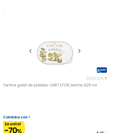
PROMO
0
Terrina gelat de pistatxo CART D'OR, terrina 825 ml
Combina con >
2a unitat
-70
%