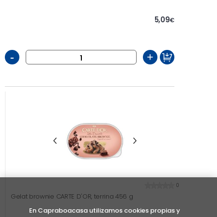
5,09
€
-
+
0
Gelat brownie CARTE D'OR, terrina 456 g
En Capraboacasa utilizamos cookies propias y