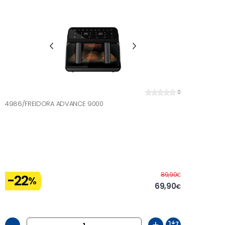
0
4986/FREIDORA ADVANCE 9000
Abans
89,90
€
-22
%
69,90
€