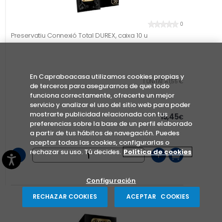
0
Preservatiu Connexió Total DUREX, caixa 10 u
En Capraboacasa utilizamos cookies propias y
1 UNITAT A 1,55 €
de terceros para asegurarnos de que todo
funciona correctamente, ofrecerte un mejor
servicio y analizar el uso del sitio web para poder
mostrarte publicidad relacionada con tus
15,45
€
preferencias sobre la base de un perfil elaborado
a partir de tus hábitos de navegación. Puedes
aceptar todas las cookies, configurarlas o
rechazar su uso. Tú decides.
Política de cookies
-
+
Configuración
RECHAZAR COOKIES
ACEPTAR COOKIES