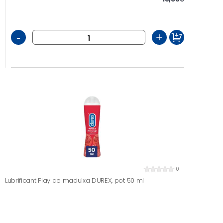
-
+
0
Lubrificant Play de maduixa DUREX, pot 50 ml