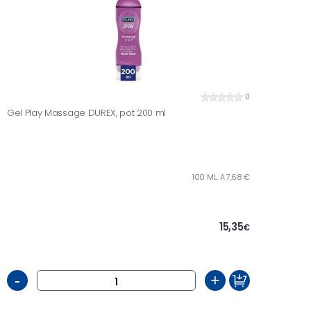
0
Gel Play Massage DUREX, pot 200 ml
100 ML. A 7,68 €
15,35
€
-
+