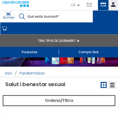
CA
CLUB
IDENTIFICA'T
Escanejar
CAPRABO
INICI
EL MEU COMPTE
TRIA TIPUS DE LLIURAMENT
Comandes online
Productes
Compra fàcil
Els meus productes comprats a la botiga i online
Llistes
INFORMACIÓ GENERAL
Inici
/
Parafarmàcia
Salut i benestar sexual
Ordena/Filtra