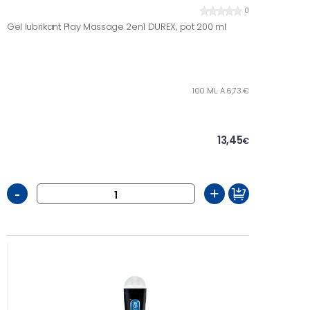
0
Gel lubrikant Play Massage 2en1 DUREX, pot 200 ml
100 ML. A 6,73 €
13,45
€
-
+