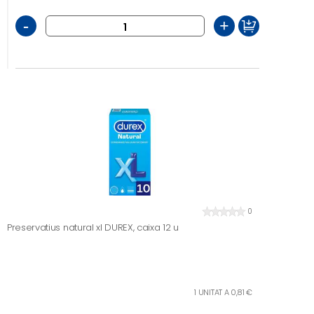
-
+
0
Preservatius natural xl DUREX, caixa 12 u
1 UNITAT A 0,81 €