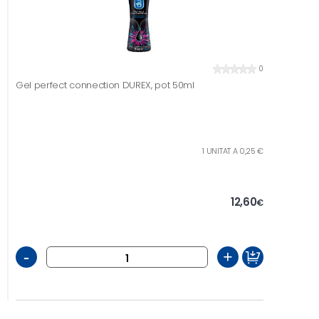
0
Gel perfect connection DUREX, pot 50ml
1 UNITAT A 0,25 €
12,60
€
-
+