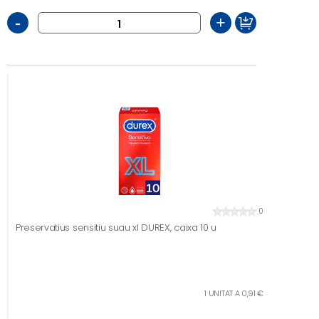
-
+
0
Preservatius sensitiu suau xl DUREX, caixa 10 u
1 UNITAT A 0,91 €