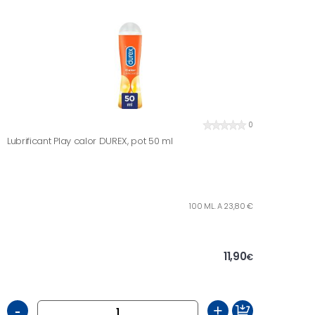
0
Lubrificant Play calor DUREX, pot 50 ml
100 ML. A 23,80 €
11,90
€
-
+