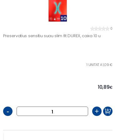
0
Preservatius sensitiu suau slim fit DUREX, caixa 10 u
1 UNITAT A 1,09 €
10,89
€
-
+