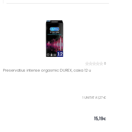
0
Preservatius intense orgasmic DUREX, caixa 12 u
1 UNITAT A 1,27 €
15,19
€