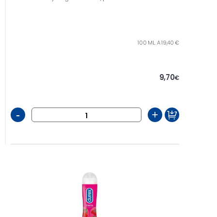
100 ML. A 19,40 €
9,70
€
-
+