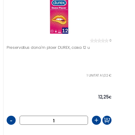
0
Preservatius dona'm plaer DUREX, caixa 12 u
1 UNITAT A 1,02 €
12,25
€
-
+