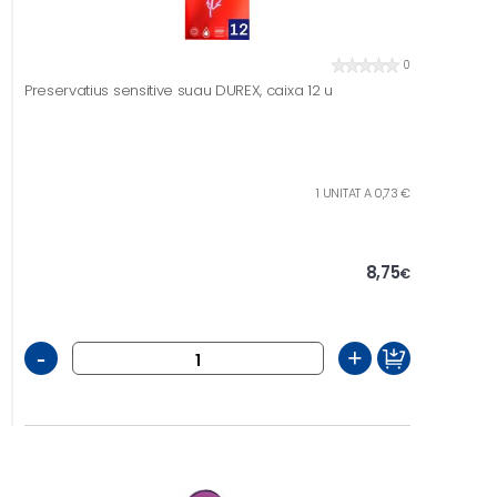
0
Preservatius sensitive suau DUREX, caixa 12 u
1 UNITAT A 0,73 €
8,75
€
-
+