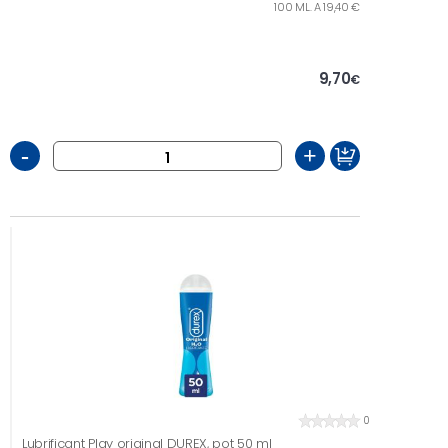
100 ML. A 19,40 €
9,70
€
-
+
0
Lubrificant Play original DUREX, pot 50 ml