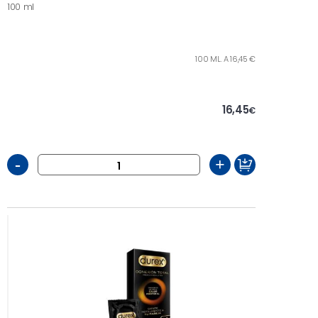
100 ml
100 ML. A 16,45 €
16,45
€
-
+