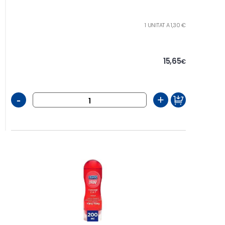
1 UNITAT A 1,30 €
15,65
€
-
+