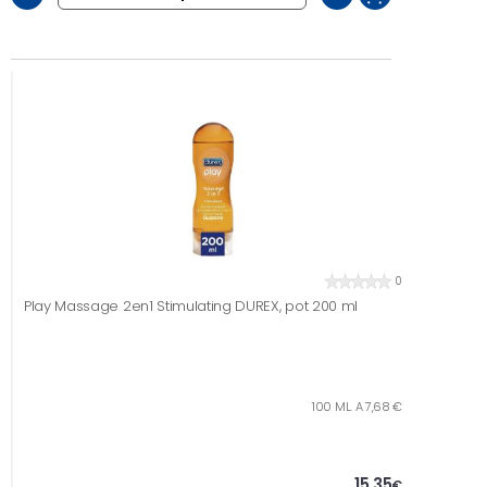
0
Play Massage 2en1 Stimulating DUREX, pot 200 ml
100 ML. A 7,68 €
15,35
€