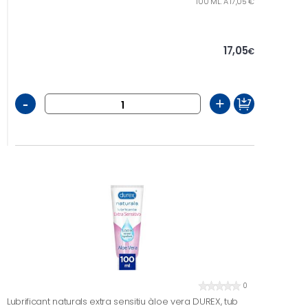
100 ML. A 17,05 €
17,05
€
-
+
0
Lubrificant naturals extra sensitiu àloe vera DUREX, tub