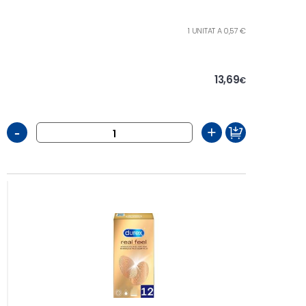
1 UNITAT A 0,57 €
13,69
€
-
+