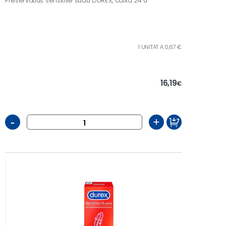
Preservatius sensitive suau DUREX, caixa 24 u
1 UNITAT A 0,67 €
16,19
€
-
+