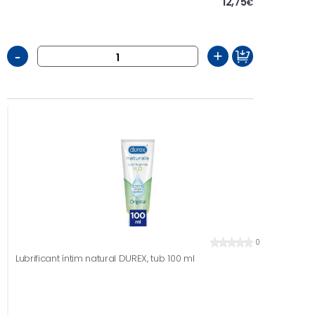
12,75
€
-
+
0
Lubrificant íntim natural DUREX, tub 100 ml