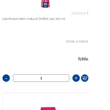
0
Lubrificant íntim natural DUREX, tub 100 ml
100 ML. A 23,80 €
11,90
€
-
+