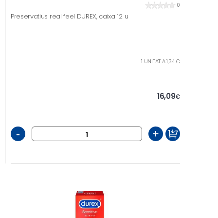
0
Preservatius real feel DUREX, caixa 12 u
1 UNITAT A 1,34 €
16,09
€
-
+