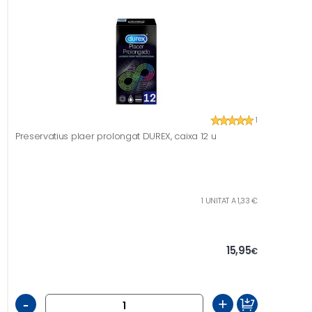
1
Preservatius plaer prolongat DUREX, caixa 12 u
1 UNITAT A 1,33 €
15,95
€
-
+