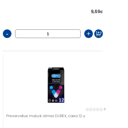
9,69
€
-
+
0
Preservatius mutual climax DUREX, caixa 12 u