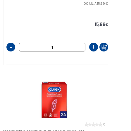
100 ML. A 15,89 €
15,89
€
-
+
0