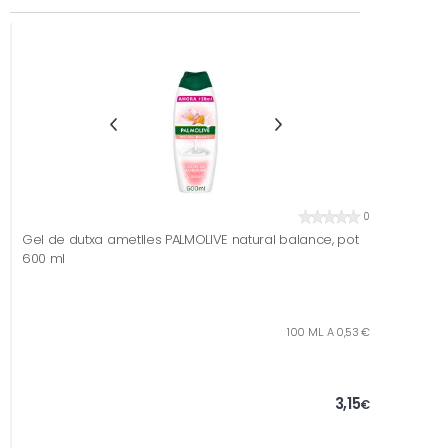
0
Gel de dutxa ametlles PALMOLIVE natural balance, pot
600 ml
100 ML. A 0,53 €
3,15
€