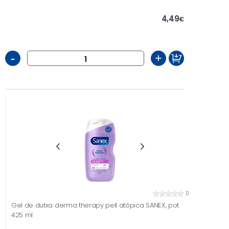
4,49
€
-
+
0
Gel de dutxa derma therapy pell atòpica SANEX, pot
425 ml