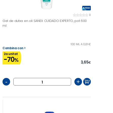
PROMO
0
Gel de dutxa en oli SANEX CUIDADO EXPERTO, pot 600
ml
100 ML. A 0,61 €
Combina con >
2a unitat
-70
%
3,65
€
-
+