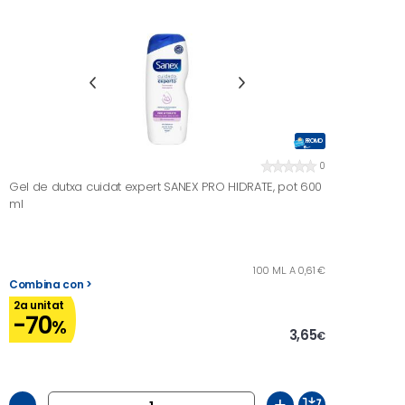
PROMO
0
Gel de dutxa cuidat expert SANEX PRO HIDRATE, pot 600
ml
100 ML. A 0,61 €
Combina con >
2a unitat
-70
%
3,65
€