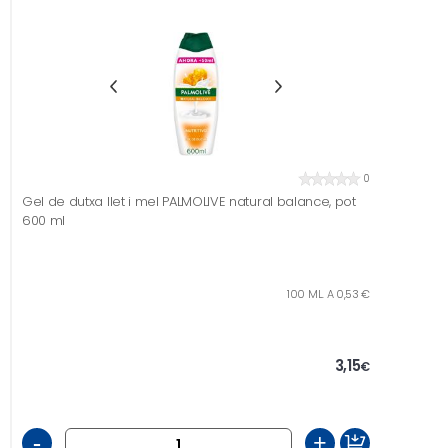
0
Gel de dutxa llet i mel PALMOLIVE natural balance, pot
600 ml
100 ML. A 0,53 €
3,15
€
-
+