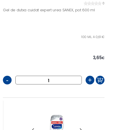
0
Gel de dutxa cuidat expert urea SANEX, pot 600 ml
100 ML. A 0,61 €
3,65
€
-
+