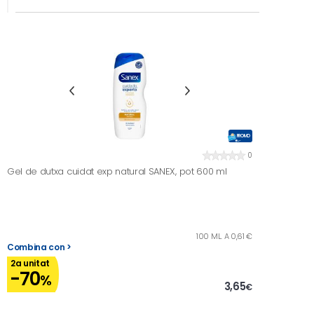
PROMO
0
Gel de dutxa cuidat exp natural SANEX, pot 600 ml
100 ML. A 0,61 €
Combina con >
2a unitat
-70
%
3,65
€