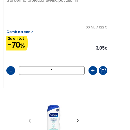
Gel dermo protector SANEX, pot 250 ml
100 ML. A 1,22 €
Combina con >
2a unitat
-70
%
3,05
€
-
+