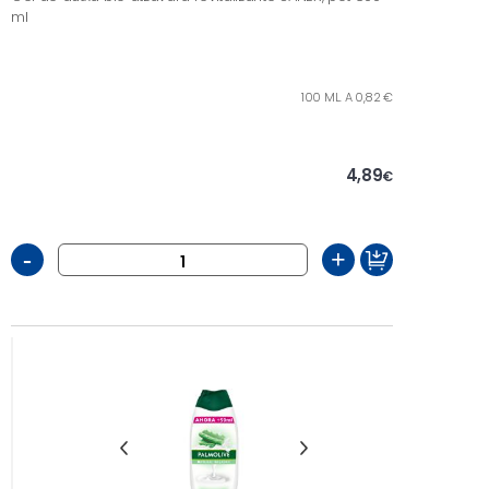
ml
100 ML. A 0,82 €
4,89
€
-
+