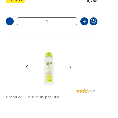
4,75
€
-
+
2
Gel familiar EROSKI basic, pot 1 litre