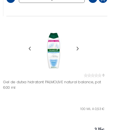
0
Gel de dutxa hidratant PALMOLIVE natural balance, pot
600 ml
100 ML. A 0,53 €
3,15
€