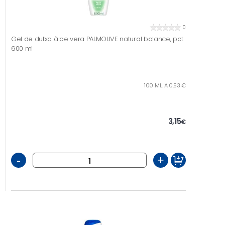
0
Gel de dutxa àloe vera PALMOLIVE natural balance, pot
600 ml
100 ML. A 0,53 €
3,15
€
-
+