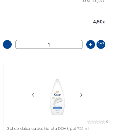
100 ML. A 0,56 €
4,50
€
-
+
0
Gel de dutxa cuidat hidrata DOVE, pot 720 ml