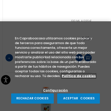
100 ML. A 0,55 €
En Capraboacasa utilizamos cookies propias y
3,95
€
de terceros para asegurarnos de que todo
funciona correctamente, ofrecerte un mejor
servicio y analizar el uso del sitio web para poder
-
+
mostrarte publicidad relacionada con tus
preferencias sobre la base de un perfil elaborado
a partir de tus hábitos de navegación. Puedes
aceptar todas las cookies, configurarlas o
rechazar su uso. Tú decides.
Política de cookies
Configuración
RECHAZAR COOKIES
ACEPTAR COOKIES