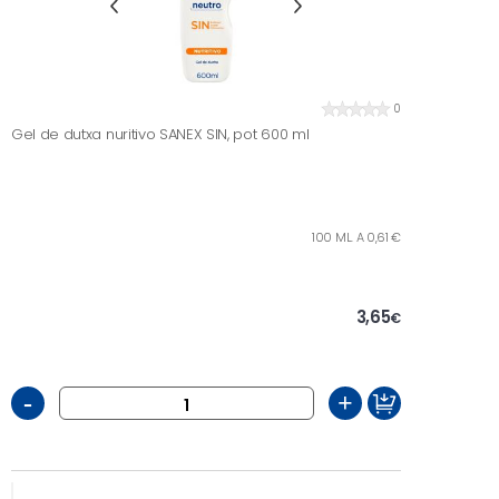
0
Gel de dutxa nuritivo SANEX SIN, pot 600 ml
100 ML. A 0,61 €
3,65
€
-
+