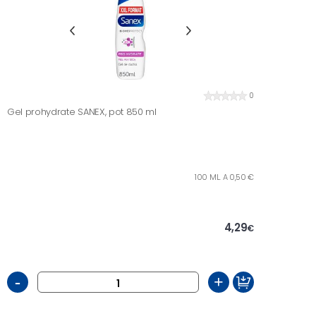
0
Gel prohydrate SANEX, pot 850 ml
100 ML. A 0,50 €
4,29
€
-
+