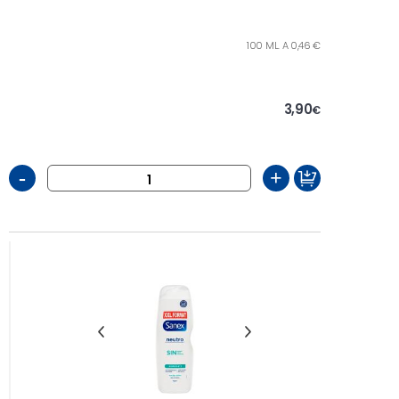
100 ML. A 0,46 €
3,90
€
-
+