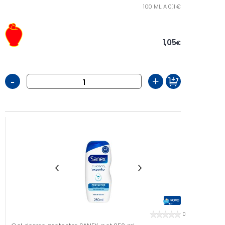
100 ML. A 0,11 €
1,05
€
-
+
PROMO
0