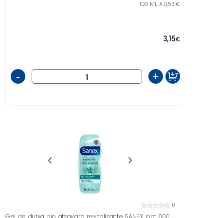
100 ML. A 0,53 €
3,15
€
-
+
0
Gel de dutxa bio atzavara revitalizante SANEX, pot 600