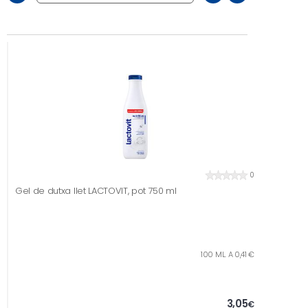
0
Gel de dutxa llet LACTOVIT, pot 750 ml
100 ML. A 0,41 €
3,05
€