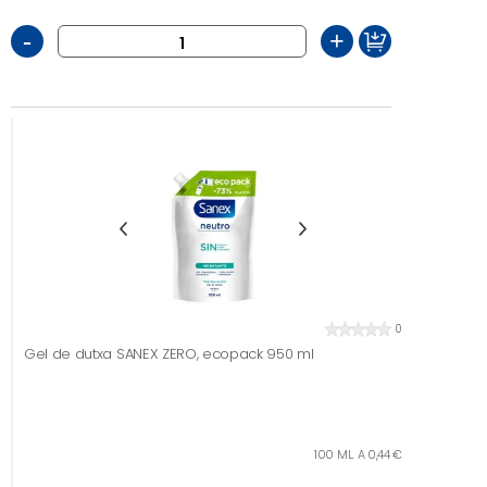
-
+
0
Gel de dutxa SANEX ZERO, ecopack 950 ml
100 ML. A 0,44 €