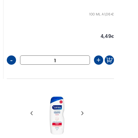
100 ML. A 1,06 €
4,49
€
-
+