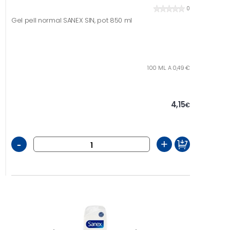
0
Gel pell normal SANEX SIN, pot 850 ml
100 ML. A 0,49 €
4,15
€
-
+