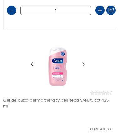
-
+
0
Gel de dutxa derma therapy pell seca SANEX, pot 425
ml
100 ML. A 1,06 €