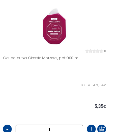
0
Gel de dutxa Classic Moussel, pot 900 ml
100 ML. A 0,59 €
5,35
€
-
+