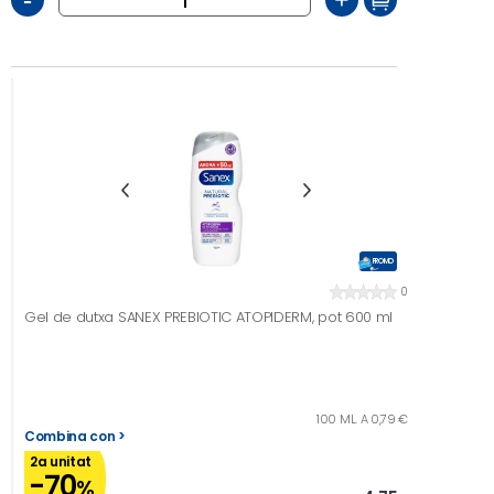
-
+
PROMO
0
Gel de dutxa SANEX PREBIOTIC ATOPIDERM, pot 600 ml
100 ML. A 0,79 €
Combina con >
2a unitat
-70
%