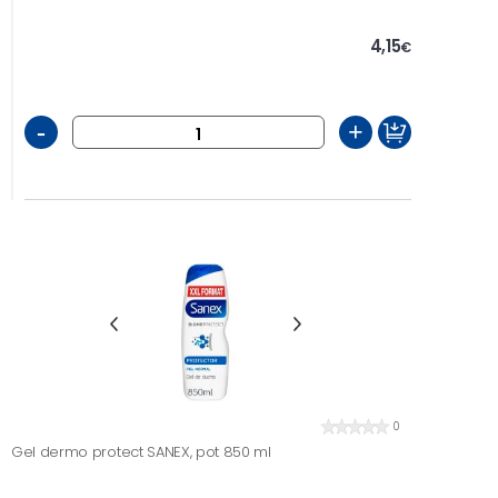
4,15
€
-
+
0
Gel dermo protect SANEX, pot 850 ml