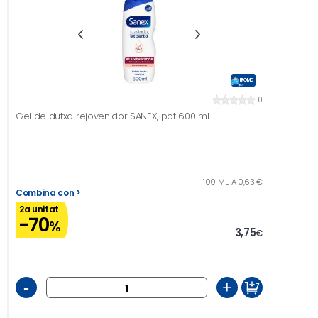
PROMO
0
Gel de dutxa rejovenidor SANEX, pot 600 ml
100 ML. A 0,63 €
Combina con >
2a unitat
-70
%
3,75
€
-
+