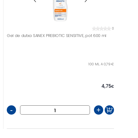
0
Gel de dutxa SANEX PREBIOTIC SENSITIVE, pot 600 ml
100 ML. A 0,79 €
4,75
€
-
+