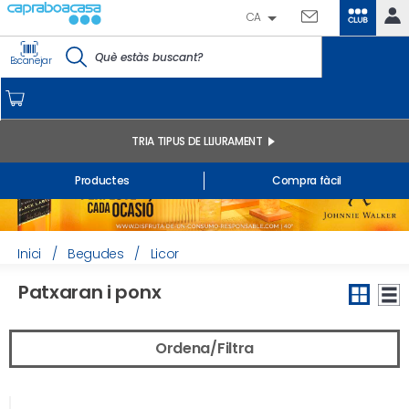
CA
CLUB
IDENTIFICA'T
Escanejar
CAPRABO
INICI
EL MEU COMPTE
TRIA TIPUS DE LLIURAMENT
Comandes online
Productes
Compra fàcil
Els meus productes comprats a la botiga i online
Llistes
INFORMACIÓ GENERAL
Inici
/
Begudes
/
Licor
Patxaran i ponx
Ordena/Filtra