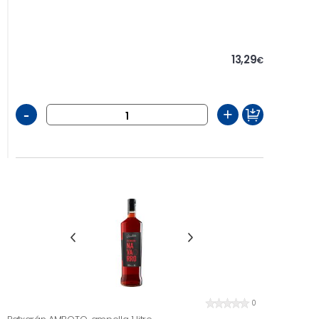
13,29
€
-
+
0