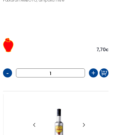
Patxarán AMBOTO, ampolla 1 litre
7,70
€
-
+