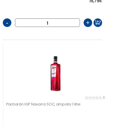
15,79
€
-
+
0
Pacharán IGP Navarra SOC, ampolla 1 litre