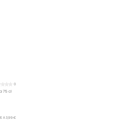
0
 75 cl
TRE A 3,99 €