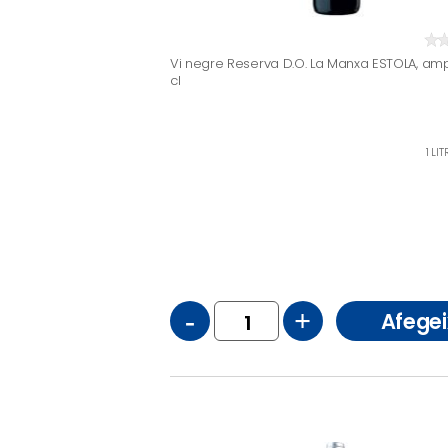
Vi negre Reserva D.O. La Manxa ESTOLA, amp
cl
1 LI
-
+
Afegei