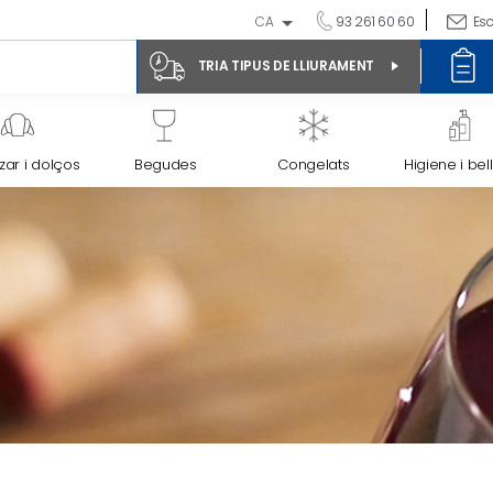
CA
93 261 60 60
Esc
TRIA TIPUS DE LLIURAMENT
ar i dolços
Begudes
Congelats
Higiene i bel