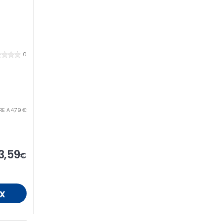
0
TRE A 4,79 €
3,59
€
x