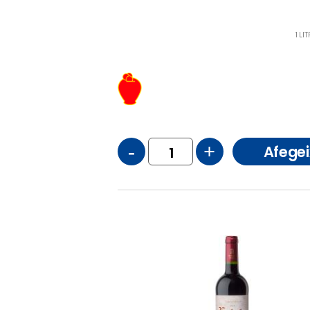
1 LI
-
+
Afegei