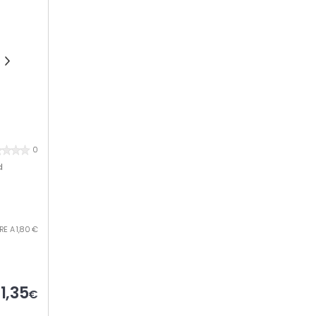
0
l
TRE A 1,80 €
1,35
€