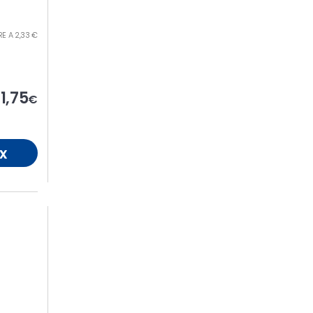
TRE A 2,33 €
1,75
€
x