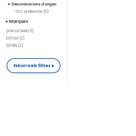
Denominacions d’origen
>
D.O. La Mancha (5)
Marques
DON LUCIANO (1)
ESTOLA (2)
SETIEN (2)
Esborra els filtres