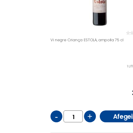
Vi negre Criança ESTOLA, ampolla 75 cl
1 LI
-
+
Afegei