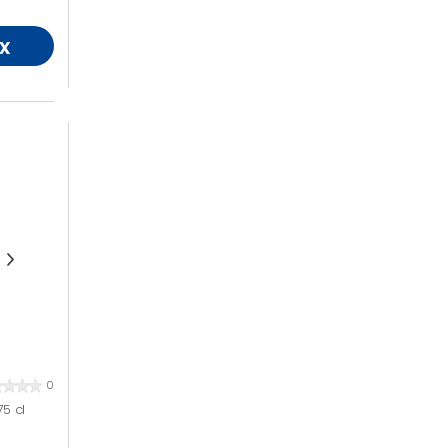
x
0
5 cl