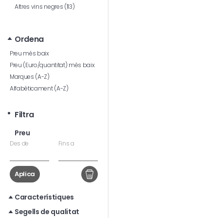
Altres vins negres (113)
Ordena
Preu més baix
Preu (Euro/quantitat) més baix
Marques (A-Z)
Alfabèticament (A-Z)
Filtra
Preu
Des de
Fins a
Aplica
Característiques
Segells de qualitat