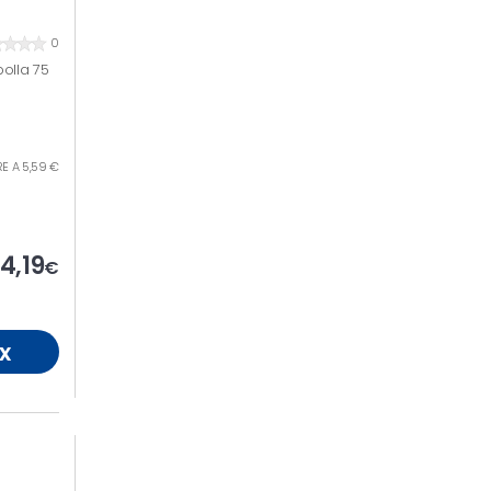
0
olla 75
TRE A 5,59 €
4,19
€
x