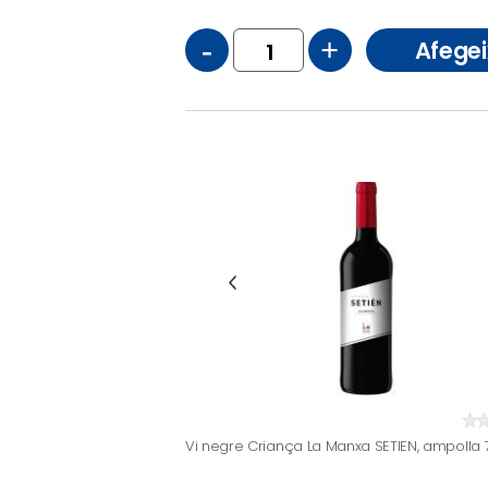
-
+
Afegei
Vi negre Criança La Manxa SETIEN, ampolla 7