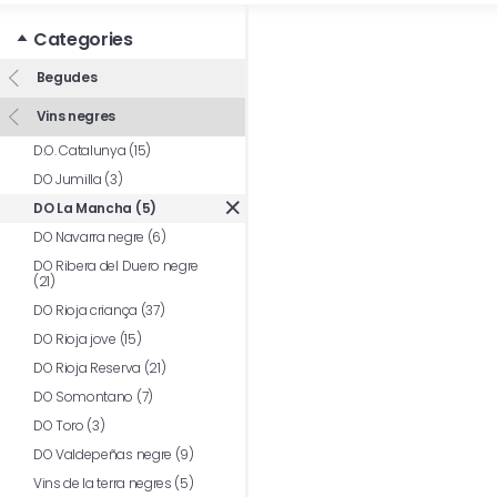
Categories
Begudes
Vins negres
D.O. Catalunya (15)
DO Jumilla (3)
DO La Mancha (5)
DO Navarra negre (6)
DO Ribera del Duero negre
(21)
DO Rioja criança (37)
DO Rioja jove (15)
DO Rioja Reserva (21)
DO Somontano (7)
DO Toro (3)
DO Valdepeñas negre (9)
Vins de la terra negres (5)