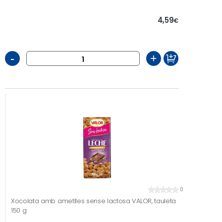
4,59
€
-
+
0
Xocolata amb ametlles sense lactosa VALOR, tauleta
150 g