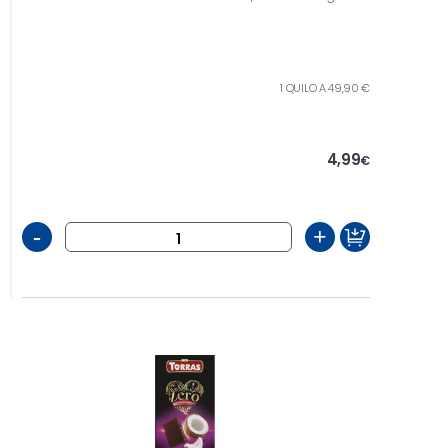
1 QUILO A 49,90 €
4,99
€
-
+