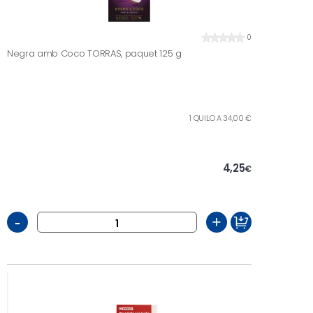
0
Negra amb Coco TORRAS, paquet 125 g
1 QUILO A 34,00 €
4,25
€
-
+