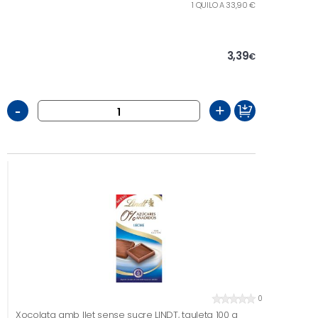
1 QUILO A 33,90 €
3,39
€
-
+
0
Xocolata amb llet sense sucre LINDT, tauleta 100 g