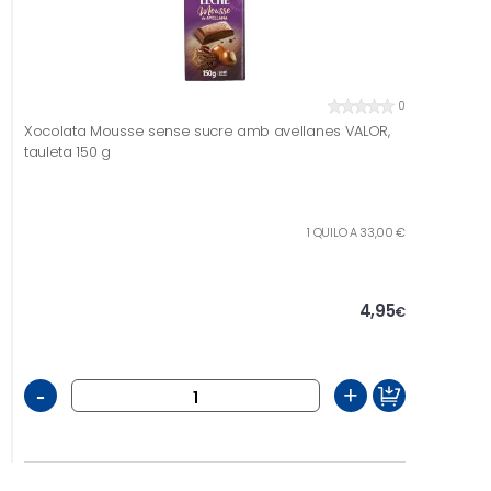
0
Xocolata Mousse sense sucre amb avellanes VALOR,
tauleta 150 g
1 QUILO A 33,00 €
4,95
€
-
+