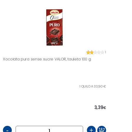
1
Xocolata pura sense sucre VALOR, tauleta 100 g
1 QUILO A 33,90 €
3,39
€
-
+