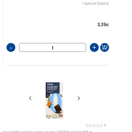
1 QUILO A 33,90 €
3,39
€
-
+
0