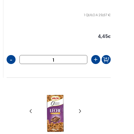
1 QUILO A 29,67 €
4,45
€
-
+