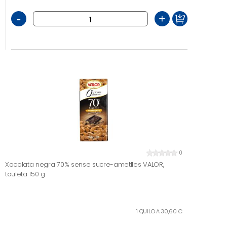
-
+
0
Xocolata negra 70% sense sucre-ametlles VALOR,
tauleta 150 g
1 QUILO A 30,60 €