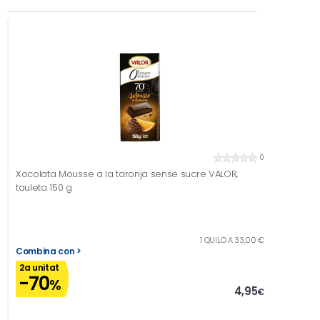
0
Xocolata Mousse a la taronja sense sucre VALOR,
tauleta 150 g
1 QUILO A 33,00 €
Combina con >
2a unitat
-70
%
4,95
€