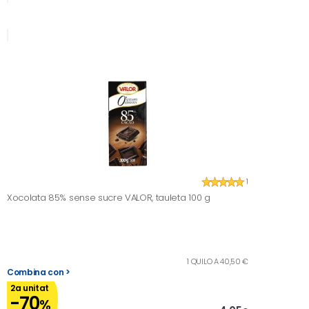
1
Xocolata 85% sense sucre VALOR, tauleta 100 g
1 QUILO A 40,50 €
Combina con >
2a unitat
-70
%