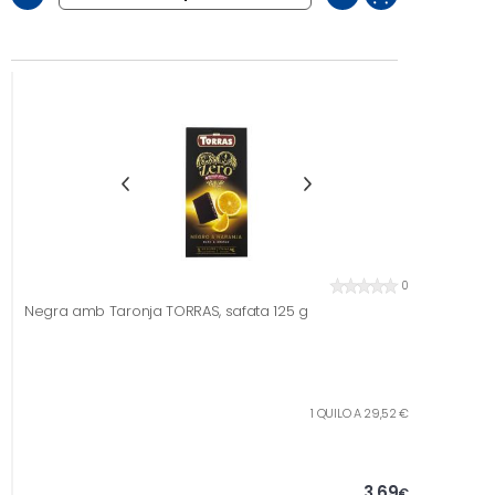
0
Negra amb Taronja TORRAS, safata 125 g
1 QUILO A 29,52 €
3,69
€