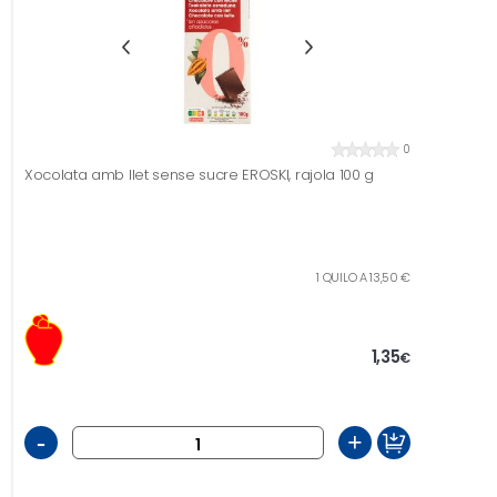
0
Xocolata amb llet sense sucre EROSKI, rajola 100 g
1 QUILO A 13,50 €
1,35
€
-
+