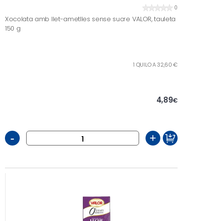
0
Xocolata amb llet-ametlles sense sucre VALOR, tauleta
150 g
1 QUILO A 32,60 €
4,89
€
-
+