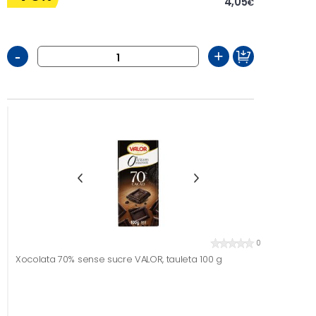
4,05
€
-
+
0
Xocolata 70% sense sucre VALOR, tauleta 100 g