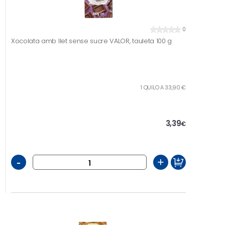
0
Xocolata amb llet sense sucre VALOR, tauleta 100 g
1 QUILO A 33,90 €
3,39
€
-
+