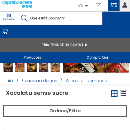
CA
CLUB
IDENTIFICA'T
Escanejar
CAPRABO
INICI
EL MEU COMPTE
TRIA TIPUS DE LLIURAMENT
Comandes online
Productes
Compra fàcil
Els meus productes comprats a la botiga i online
Llistes
INFORMACIÓ GENERAL
Inici
/
Esmorzar i dolços
/
Xocolata i bombons
Xocolata sense sucre
Ordena/Filtra