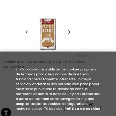
0
Xocolate blanc sense sucre per a postres TORRAS,
tauleta 200 g
En Capraboacasa utilizamos cookies propias y
de terceros para asegurarnos de que todo
funciona correctamente, ofrecerte un mejor
servicio y analizar el uso del sitio web para poder
1 QUILO A 18,95 €
mostrarte publicidad relacionada con tus
preferencias sobre la base de un perfil elaborado
a partir de tus hábitos de navegación. Puedes
aceptar todas las cookies, configurarlas o
3,79
€
rechazar su uso. Tú decides.
Política de cookies