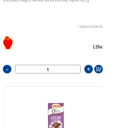
Xocolata negra sense sucre EROSKI, rajola 100 g
1 QUILO A 13,50 €
1,35
€
-
+