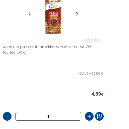
0
Xocolata pura amb ametlles sense sucre VALOR,
tauleta 150 g
1 QUILO A 32,60 €
4,89
€
-
+