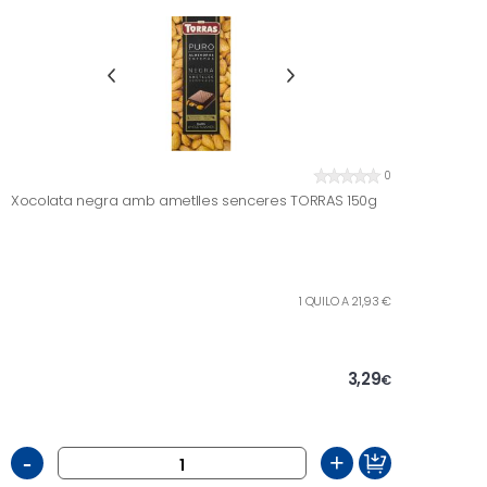
0
Xocolata negra amb ametlles senceres TORRAS 150g
1 QUILO A 21,93 €
3,29
€
-
+