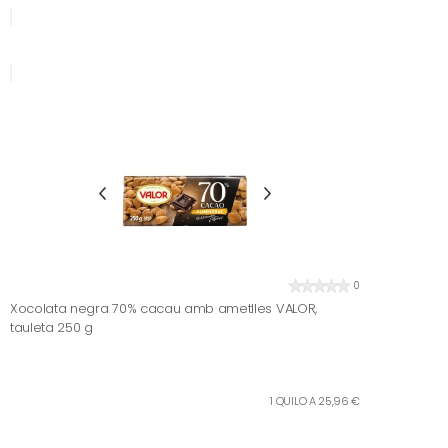
0
Xocolata negra 70% cacau amb ametlles VALOR,
tauleta 250 g
1 QUILO A 25,96 €