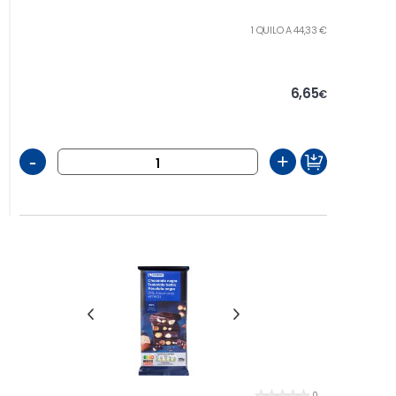
1 QUILO A 44,33 €
6,65
€
-
+
0