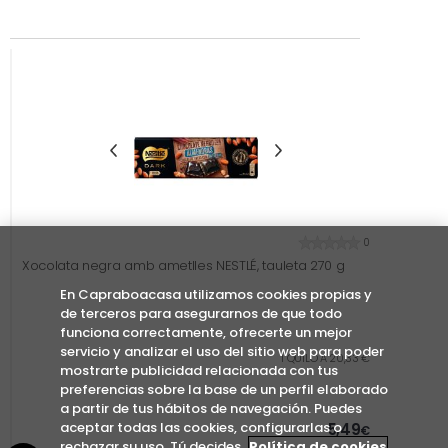
0
Xocolata negra amb ametlles NESTLÉ, tauleta 270 g
En Capraboacasa utilizamos cookies propias y
de terceros para asegurarnos de que todo
funciona correctamente, ofrecerte un mejor
servicio y analizar el uso del sitio web para poder
1 QUILO A 20,33 €
mostrarte publicidad relacionada con tus
preferencias sobre la base de un perfil elaborado
a partir de tus hábitos de navegación. Puedes
aceptar todas las cookies, configurarlas o
5,49
€
rechazar su uso. Tú decides.
Política de cookies