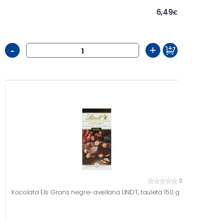
6,49
€
-
+
0
Xocolata Els Grans negre-avellana LINDT, tauleta 150 g