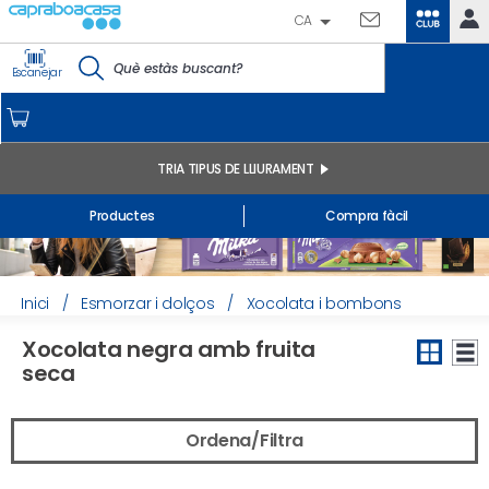
CA
CLUB
IDENTIFICA'T
Escanejar
CAPRABO
INICI
EL MEU COMPTE
TRIA TIPUS DE LLIURAMENT
Comandes online
Productes
Compra fàcil
Els meus productes comprats a la botiga i online
Llistes
INFORMACIÓ GENERAL
Inici
/
Esmorzar i dolços
/
Xocolata i bombons
Xocolata negra amb fruita
seca
Ordena/Filtra