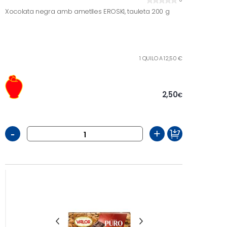
Xocolata negra amb ametlles EROSKI, tauleta 200 g
1 QUILO A 12,50 €
2,50
€
-
+