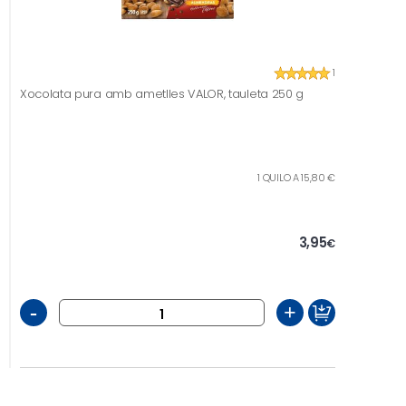
1
Xocolata pura amb ametlles VALOR, tauleta 250 g
1 QUILO A 15,80 €
3,95
€
-
+