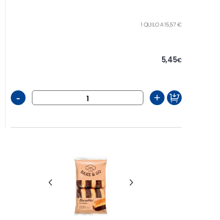
1 QUILO A 15,57 €
5,45
€
-
+