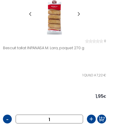
0
Bescuit tallat INPANASA M. Lara, paquet 270 g
1 QUILO A 7,22 €
1,95
€
-
+