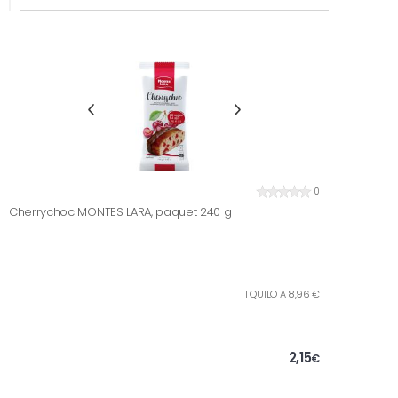
0
Cherrychoc MONTES LARA, paquet 240 g
1 QUILO A 8,96 €
2,15
€