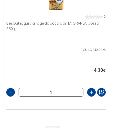
0
Bescuit iogurt la fageda xoco xips LA GRANJA, bossa
350 g
1 QUILO A 12,29 €
4,30
€
-
+