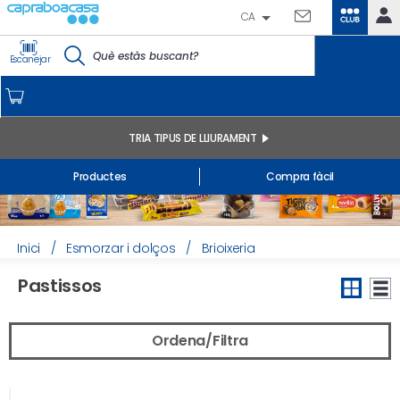
CA
CLUB
IDENTIFICA'T
Escanejar
CAPRABO
INICI
EL MEU COMPTE
TRIA TIPUS DE LLIURAMENT
Comandes online
Productes
Compra fàcil
Els meus productes comprats a la botiga i online
Llistes
INFORMACIÓ GENERAL
Inici
/
Esmorzar i dolços
/
Brioixeria
Pastissos
Ordena/Filtra