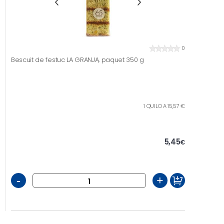
0
Bescuit de festuc LA GRANJA, paquet 350 g
1 QUILO A 15,57 €
5,45
€
-
+