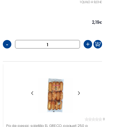
1 QUILO A 9,13 €
2,19
€
-
+
0
Pa de pessic soletilla EL GRECO, paquet 250 g