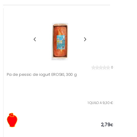
0
Pa de pessic de iogurt EROSKI, 300 g
1 QUILO A 9,30 €
2,79
€