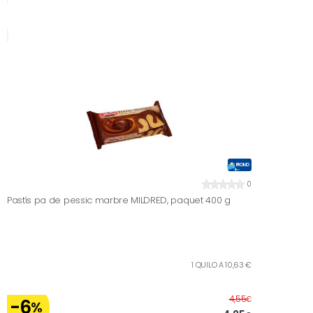
PROMO
0
Pastís pa de pessic marbre MILDRED, paquet 400 g
1 QUILO A 10,63 €
Abans
4,55
€
-6
%