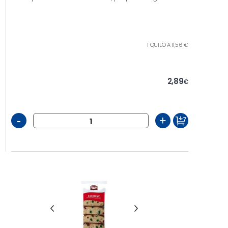
1 QUILO A 11,56 €
2,89
€
-
+