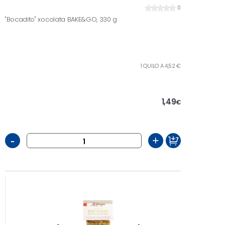
0
"Bocadito" xocolata BAKE&GO, 330 g
1 QUILO A 4,52 €
1,49
€
-
+