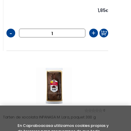
1,85
€
-
+
0
Tarten de xocolata INPANASA M. Lara, paquet 300 g
En Capraboacasa utilizamos cookies propias y