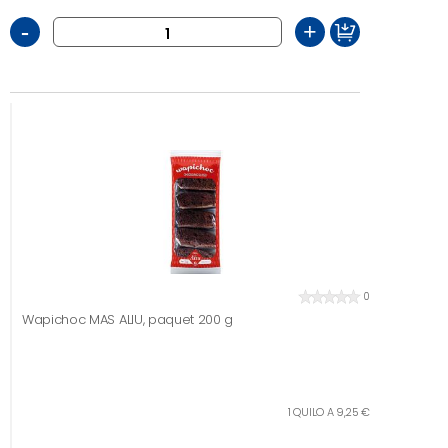
-
+
0
Wapichoc MAS ALIU, paquet 200 g
1 QUILO A 9,25 €