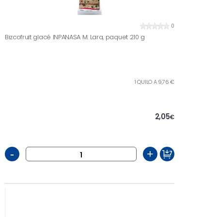
0
Bizcofruit glacé INPANASA M. Lara, paquet 210 g
1 QUILO A 9,76 €
2,05
€
-
+