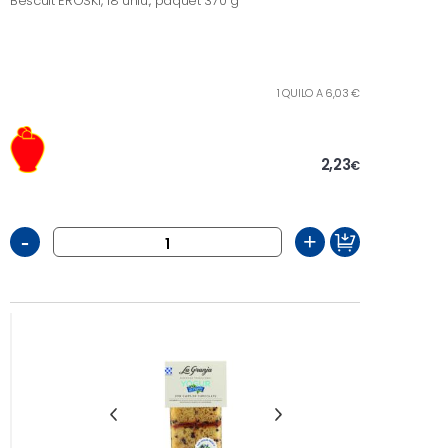
Bescuit EROSKI, 18 uniu., paquet 370 g
1 QUILO A 6,03 €
2,23
€
-
+