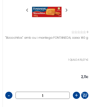
0
"Bizcochitos" amb ou i mantega FONTANEDA, caixa 140 g
1 QUILO A 15,07 €
2,11
€
-
+