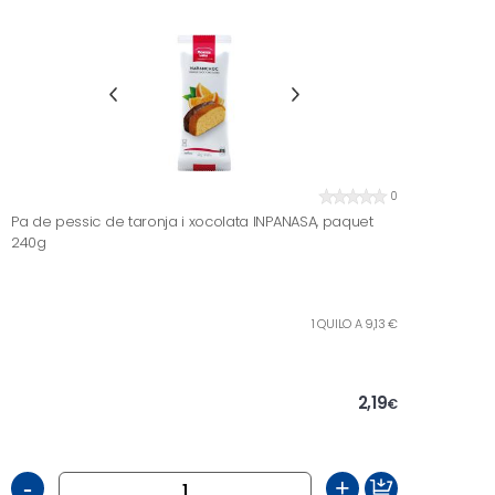
0
Pa de pessic de taronja i xocolata INPANASA, paquet
240g
1 QUILO A 9,13 €
2,19
€
-
+