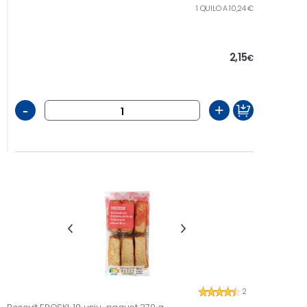
1 QUILO A 10,24 €
2,15
€
-
+
2