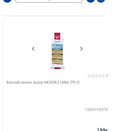
0
Bescuit sense sucre MONTES LARA, 175 G
1 QUILO A 11,37 €
1,99
€