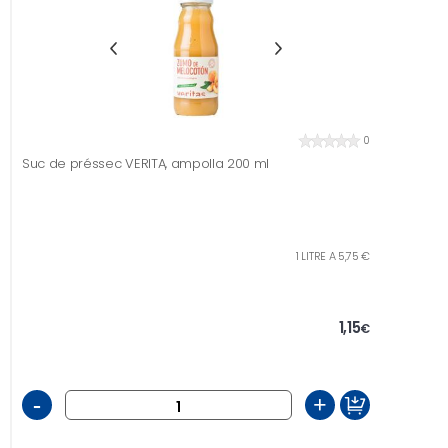
0
Suc de préssec VERITA, ampolla 200 ml
1 LITRE A 5,75 €
1,15
€
-
+