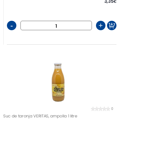
3,35
€
-
+
0
Suc de taronja VERITAS, ampolla 1 litre