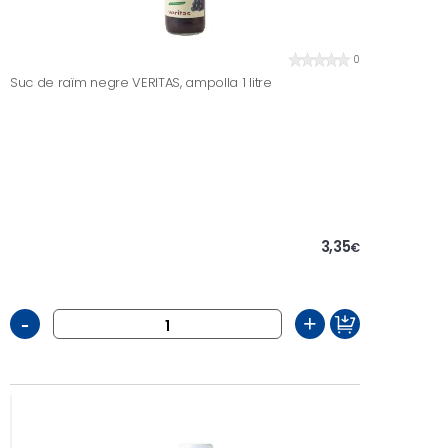
0
Suc de raïm negre VERITAS, ampolla 1 litre
3,35
€
-
+