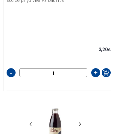
Suc de pinya VERITAS, brik 1 litre
3,20
€
-
+