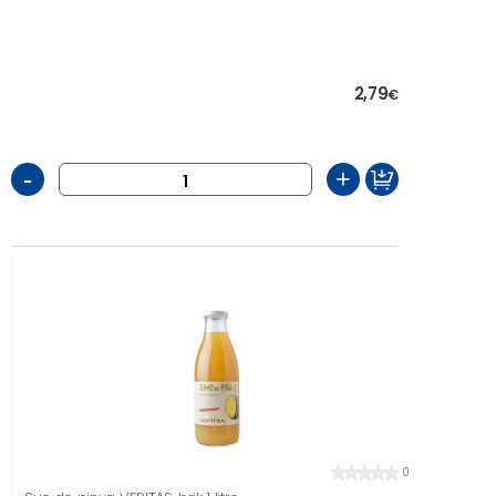
2,79
€
-
+
0