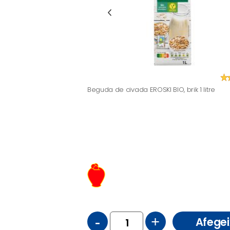
Beguda de civada EROSKI BIO, brik 1 litre
-
+
Afegei