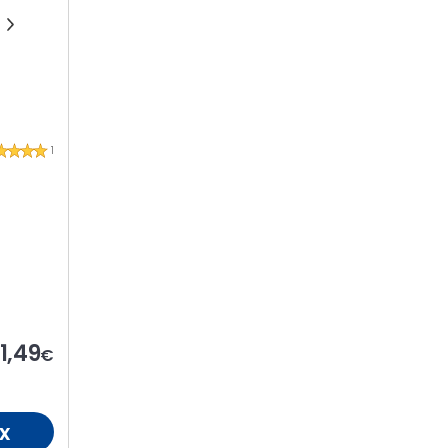
1
1,49
€
x