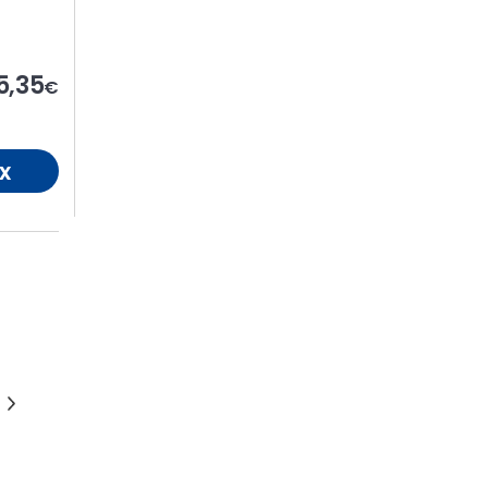
5,35
€
x