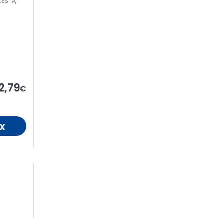
ESTA,
2,79
€
x