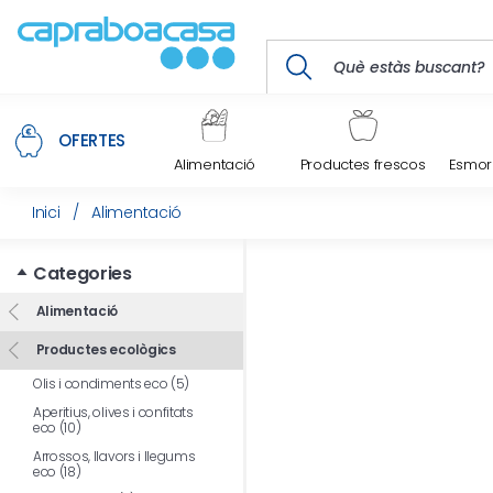
OFERTES
Alimentació
Productes frescos
Esmorz
Inici
/
Alimentació
Categories
Alimentació
Productes ecològics
Olis i condiments eco (5)
Aperitius, olives i confitats
eco (10)
Arrossos, llavors i llegums
eco (18)