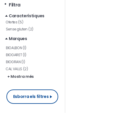
Filtra
Característiques
Ofertes (5)
Sense gluten (2)
Marques
BIOALBON (1)
BIOGARET (1)
BIOGRAN (1)
CAL VALLS (2)
+ Mostra més
Esborra els filtres