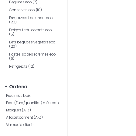
Begudes eco (7)
Conserves eco (10)
Esmorzars i berenars eco
(22)
Dolços i edulcorants eco
(5)
Llet i begudes vegetals eco
(20)
Pastes, sopes i cremes eco
(6)
Refrigerats (12)
Ordena
Preu més baix
Preu (Euro/quantitat) més baix
Marques (A-Z)
Alfabèticament (A-Z)
Valoració clients