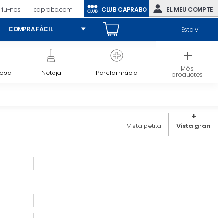
riu-nos
caprabo.com
CLUB CAPRABO
EL MEU COMPTE
Estalvi
COMPRA FÀCIL
Més
lesa
Neteja
Parafarmàcia
Nadons
productes
Vista petita
Vista gran