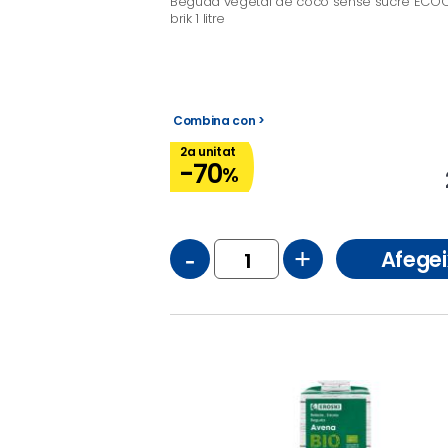
Beguda vegetal de coco sense sucre ECOC
brik 1 litre
Combina con >
2a unitat
-70
%
-
+
Afegei