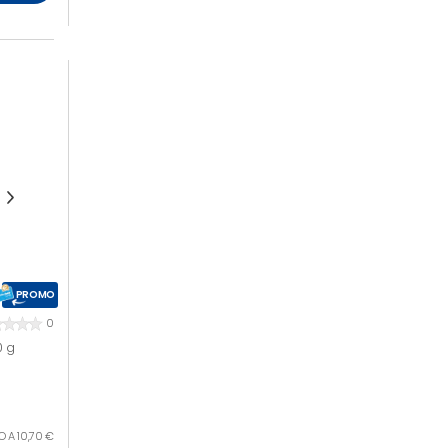
PROMO
0
0 g
O A 10,70 €