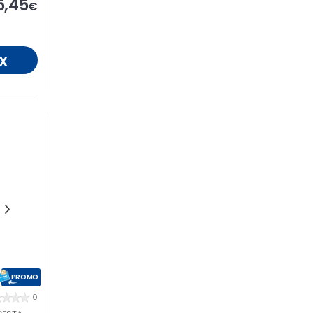
5,45
€
x
PROMO
0