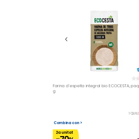
Farina d`espelta integral bio ECOCESTA, pa
g
1 QUIL
Combina con >
2a unitat