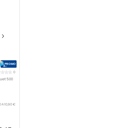
PROMO
0
quet 500
O A 10,90 €