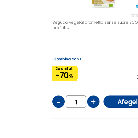
Beguda vegetal d`ametlla sense sucre ECO
brik 1 litre
Combina con >
2a unitat
-70
%
-
+
Afegei