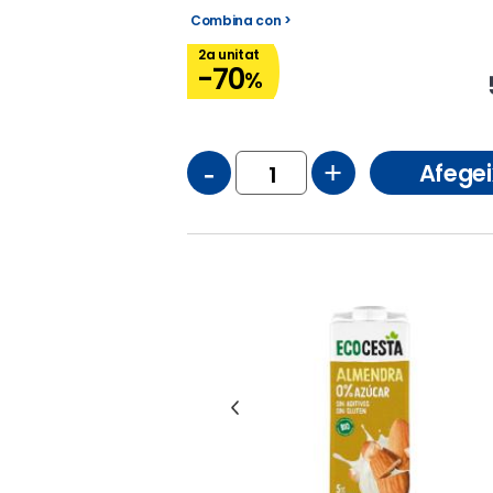
Combina con >
2a unitat
-70
%
-
+
Afegei