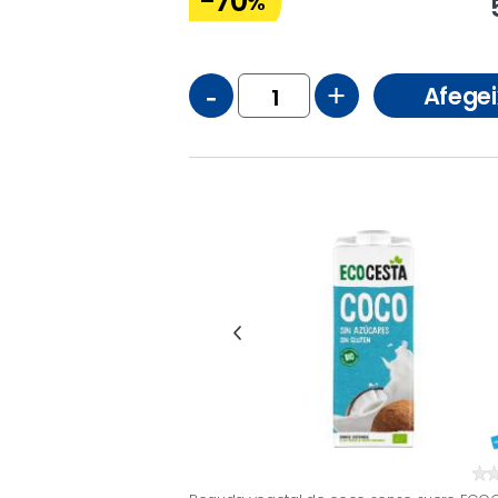
-70
%
-
+
Afegei