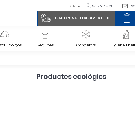
CA
93 261 60 60
Esc
TRIA TIPUS DE LLIURAMENT
ar i dolços
Begudes
Congelats
Higiene i bel
Productes ecològics